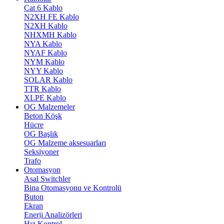
Cat 6 Kablo
N2XH FE Kablo
N2XH Kablo
NHXMH Kablo
NYA Kablo
NYAF Kablo
NYM Kablo
NYY Kablo
SOLAR Kablo
TTR Kablo
XLPE Kablo
OG Malzemeler
Beton Köşk
Hücre
OG Başlık
OG Malzeme aksesuarları
Seksiyoner
Trafo
Otomasyon
Asal Switchler
Bina Otomasyonu ve Kontrolü
Buton
Ekran
Enerji Analizörleri
Hız Kontrol