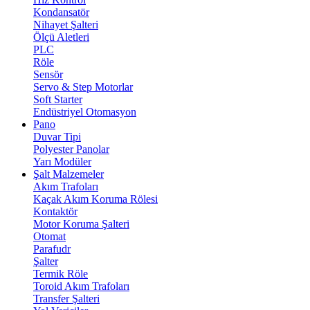
Kondansatör
Nihayet Şalteri
Ölçü Aletleri
PLC
Röle
Sensör
Servo & Step Motorlar
Soft Starter
Endüstriyel Otomasyon
Pano
Duvar Tipi
Polyester Panolar
Yarı Modüler
Şalt Malzemeler
Akım Trafoları
Kaçak Akım Koruma Rölesi
Kontaktör
Motor Koruma Şalteri
Otomat
Parafudr
Şalter
Termik Röle
Toroid Akım Trafoları
Transfer Şalteri