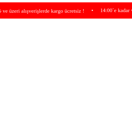
•
14:00`e kadar verdiğiniz
alışverişlerde kargo ücretsiz !