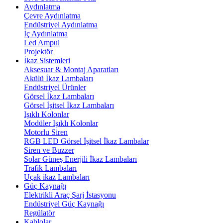
Aydınlatma
Çevre Aydınlatma
Endüstriyel Aydınlatma
İç Aydınlatma
Led Ampul
Projektör
İkaz Sistemleri
Aksesuar & Montaj Aparatları
Akülü İkaz Lambaları
Endüstriyel Ürünler
Görsel İkaz Lambaları
Görsel İşitsel İkaz Lambaları
Işıklı Kolonlar
Modüler Işıklı Kolonlar
Motorlu Siren
RGB LED Görsel İşitsel İkaz Lambalar
Siren ve Buzzer
Solar Güneş Enerjili İkaz Lambaları
Trafik Lambaları
Uçak ikaz Lambaları
Güç Kaynağı
Elektrikli Araç Şarj İstasyonu
Endüstriyel Güç Kaynağı
Regülatör
Kablolar