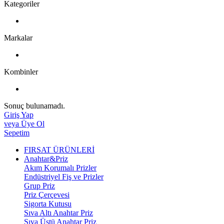
Kategoriler
Markalar
Kombinler
Sonuç bulunamadı.
Giriş Yap
veya Üye Ol
Sepetim
FIRSAT ÜRÜNLERİ
Anahtar&Priz
Akım Korumalı Prizler
Endüstriyel Fiş ve Prizler
Grup Priz
Priz Çerçevesi
Sigorta Kutusu
Sıva Altı Anahtar Priz
Sıva Üstü Anahtar Priz