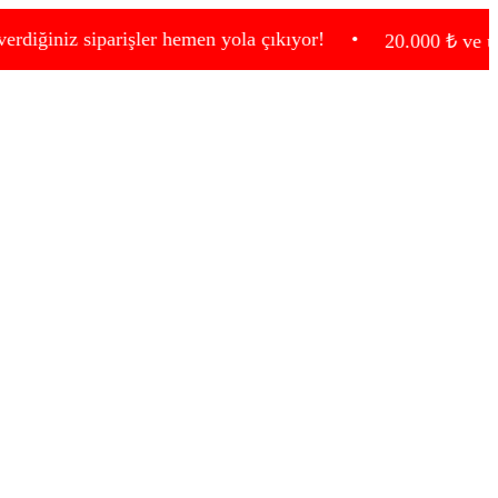
 siparişler hemen yola çıkıyor!
•
20.000 ₺ ve üzeri alışv