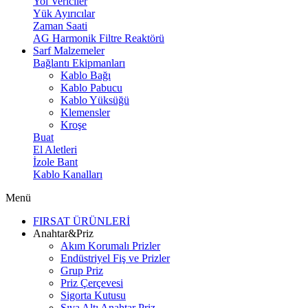
Yol Vericiler
Yük Ayırıcılar
Zaman Saati
AG Harmonik Filtre Reaktörü
Sarf Malzemeler
Bağlantı Ekipmanları
Kablo Bağı
Kablo Pabucu
Kablo Yüksüğü
Klemensler
Kroşe
Buat
El Aletleri
İzole Bant
Kablo Kanalları
Menü
FIRSAT ÜRÜNLERİ
Anahtar&Priz
Akım Korumalı Prizler
Endüstriyel Fiş ve Prizler
Grup Priz
Priz Çerçevesi
Sigorta Kutusu
Sıva Altı Anahtar Priz