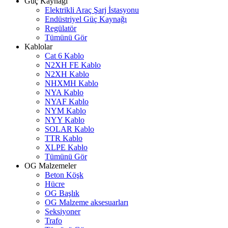
Güç Kaynağı
Elektrikli Araç Şarj İstasyonu
Endüstriyel Güç Kaynağı
Regülatör
Tümünü Gör
Kablolar
Cat 6 Kablo
N2XH FE Kablo
N2XH Kablo
NHXMH Kablo
NYA Kablo
NYAF Kablo
NYM Kablo
NYY Kablo
SOLAR Kablo
TTR Kablo
XLPE Kablo
Tümünü Gör
OG Malzemeler
Beton Köşk
Hücre
OG Başlık
OG Malzeme aksesuarları
Seksiyoner
Trafo