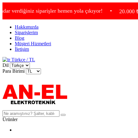
iğiniz siparişler hemen yola çıkıyor!
•
20.000 ₺ ve üzeri 
Hakkımızda
Siparişlerim
Blog
Müşteri Hizmetleri
İletişim
Türkçe / TL
Dil
Para Birimi
Ürünler