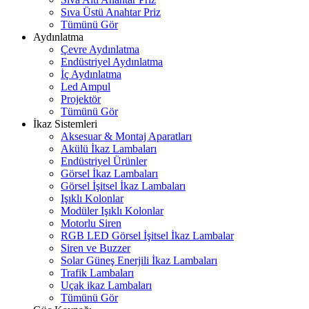
Sıva Üstü Anahtar Priz
Tümünü Gör
Aydınlatma
Çevre Aydınlatma
Endüstriyel Aydınlatma
İç Aydınlatma
Led Ampul
Projektör
Tümünü Gör
İkaz Sistemleri
Aksesuar & Montaj Aparatları
Akülü İkaz Lambaları
Endüstriyel Ürünler
Görsel İkaz Lambaları
Görsel İşitsel İkaz Lambaları
Işıklı Kolonlar
Modüler Işıklı Kolonlar
Motorlu Siren
RGB LED Görsel İşitsel İkaz Lambalar
Siren ve Buzzer
Solar Güneş Enerjili İkaz Lambaları
Trafik Lambaları
Uçak ikaz Lambaları
Tümünü Gör