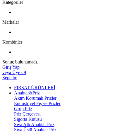
Kategoriler
Markalar
Kombinler
Sonuç bulunamadı.
Giriş Yap
veya Üye Ol
Sepetim
FIRSAT ÜRÜNLERİ
Anahtar&Priz
Akım Korumalı Prizler
Endüstriyel Fiş ve Prizler
Grup Priz
Priz Çerçevesi
Sigorta Kutusu
Sıva Altı Anahtar Priz
Sıva Üstü Anahtar Priz