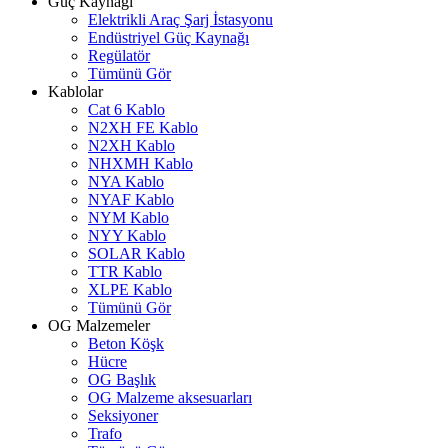
Güç Kaynağı
Elektrikli Araç Şarj İstasyonu
Endüstriyel Güç Kaynağı
Regülatör
Tümünü Gör
Kablolar
Cat 6 Kablo
N2XH FE Kablo
N2XH Kablo
NHXMH Kablo
NYA Kablo
NYAF Kablo
NYM Kablo
NYY Kablo
SOLAR Kablo
TTR Kablo
XLPE Kablo
Tümünü Gör
OG Malzemeler
Beton Köşk
Hücre
OG Başlık
OG Malzeme aksesuarları
Seksiyoner
Trafo