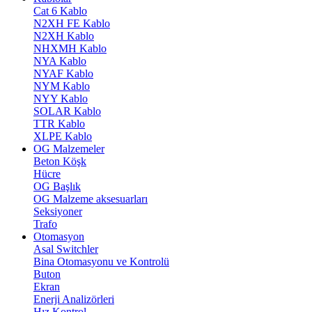
Cat 6 Kablo
N2XH FE Kablo
N2XH Kablo
NHXMH Kablo
NYA Kablo
NYAF Kablo
NYM Kablo
NYY Kablo
SOLAR Kablo
TTR Kablo
XLPE Kablo
OG Malzemeler
Beton Köşk
Hücre
OG Başlık
OG Malzeme aksesuarları
Seksiyoner
Trafo
Otomasyon
Asal Switchler
Bina Otomasyonu ve Kontrolü
Buton
Ekran
Enerji Analizörleri
Hız Kontrol