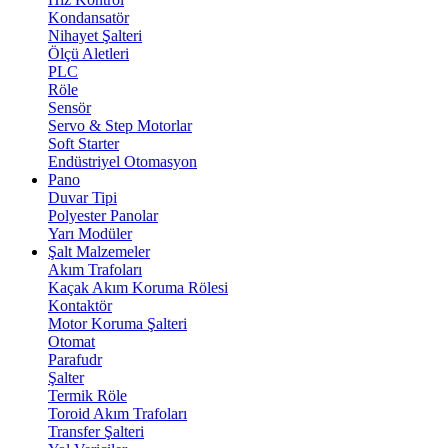
Kondansatör
Nihayet Şalteri
Ölçü Aletleri
PLC
Röle
Sensör
Servo & Step Motorlar
Soft Starter
Endüstriyel Otomasyon
Pano
Duvar Tipi
Polyester Panolar
Yarı Modüler
Şalt Malzemeler
Akım Trafoları
Kaçak Akım Koruma Rölesi
Kontaktör
Motor Koruma Şalteri
Otomat
Parafudr
Şalter
Termik Röle
Toroid Akım Trafoları
Transfer Şalteri