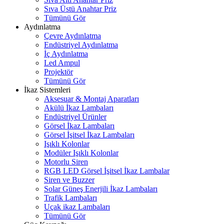
Sıva Üstü Anahtar Priz
Tümünü Gör
Aydınlatma
Çevre Aydınlatma
Endüstriyel Aydınlatma
İç Aydınlatma
Led Ampul
Projektör
Tümünü Gör
İkaz Sistemleri
Aksesuar & Montaj Aparatları
Akülü İkaz Lambaları
Endüstriyel Ürünler
Görsel İkaz Lambaları
Görsel İşitsel İkaz Lambaları
Işıklı Kolonlar
Modüler Işıklı Kolonlar
Motorlu Siren
RGB LED Görsel İşitsel İkaz Lambalar
Siren ve Buzzer
Solar Güneş Enerjili İkaz Lambaları
Trafik Lambaları
Uçak ikaz Lambaları
Tümünü Gör