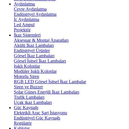
Aydınlatma
Çevre Aydınlatma
Endüstriyel Aydınlatma
İç Aydınlatma
Led Ampul
Projektör
İkaz Sistemleri
Aksesuar & Montaj Aparatları
Akülü İkaz Lambaları
Endüstriyel Ürünler
Görsel İkaz Lambaları
Görsel İşitsel İkaz Lambaları
Işıklı Kolonlar
Modüler Işıklı Kolonlar
Motorlu Siren
RGB LED Görsel İşitsel İkaz Lambalar
Siren ve Buzzer
Solar Güneş Enerjili İkaz Lambaları
Trafik Lambaları
Uçak ikaz Lambaları
Güç Kaynağı
Elektrikli Araç Şarj İstasyonu
Endüstriyel Güç Kaynağı
Regülatör
Kablolar