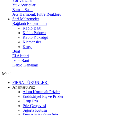
Yol Vericiler
Yük Ayırıcılar
Zaman Saati
AG Harmonik Filtre Reaktörü
Sarf Malzemeler
Bağlantı Ekipmanları
Kablo Bağı
Kablo Pabucu
Kablo Yüksüğü
Klemensler
Kroşe
Buat
El Aletleri
İzole Bant
Kablo Kanalları
Menü
FIRSAT ÜRÜNLERİ
Anahtar&Priz
Akım Korumalı Prizler
Endüstriyel Fiş ve Prizler
Grup Priz
Priz Çerçevesi
Sigorta Kutusu
Sıva Altı Anahtar Priz