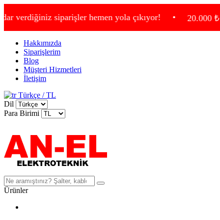
ğiniz siparişler hemen yola çıkıyor!
•
20.000 ₺ ve üzeri 
Hakkımızda
Siparişlerim
Blog
Müşteri Hizmetleri
İletişim
Türkçe / TL
Dil
Para Birimi
Ürünler