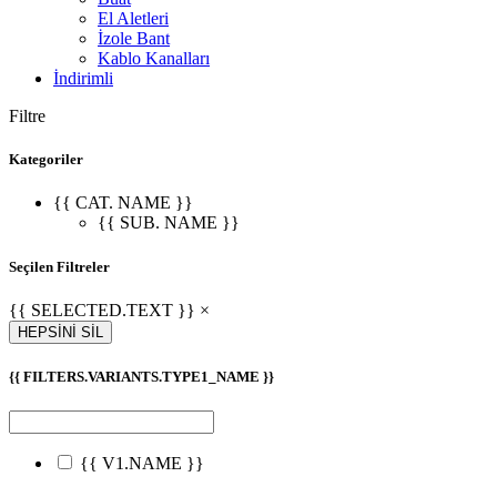
El Aletleri
İzole Bant
Kablo Kanalları
İndirimli
Filtre
Kategoriler
{{ CAT. NAME }}
{{ SUB. NAME }}
Seçilen Filtreler
{{ SELECTED.TEXT }} ×
HEPSİNİ SİL
{{ FILTERS.VARIANTS.TYPE1_NAME }}
{{ V1.NAME }}