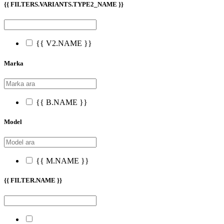
{{ FILTERS.VARIANTS.TYPE2_NAME }}
{{ V2.NAME }}
Marka
{{ B.NAME }}
Model
{{ M.NAME }}
{{ FILTER.NAME }}