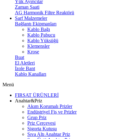
Yük Ayırıcılar
Zaman Saati
AG Harmonik Filtre Reaktörü
Sarf Malzemeler
Bağlantı Ekipmanları
Kablo Bağı
Kablo Pabucu
Kablo Yüksüğü
Klemensler
Kroşe
Buat
El Aletleri
İzole Bant
Kablo Kanalları
Menü
FIRSAT ÜRÜNLERİ
Anahtar&Priz
Akım Korumalı Prizler
Endüstriyel Fiş ve Prizler
Grup Priz
Priz Çerçevesi
Sigorta Kutusu
Sıva Altı Anahtar Priz