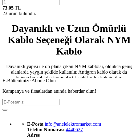
73,05
TL
23
ürün bulundu.
Dayanıklı ve Uzun Ömürlü
Kablo Seçeneği Olarak NYM
Kablo
Dayanıklı yapısı ile ön plana çıkan NYM kablolar, oldukça geniş
alanlarda yaygın şekilde kullanılır. Antigron kablo olarak da
bilinen bu kablolar termoplastik yalıtkanlı alçak gerilim
E-Bültenimize Abone Olun
kablolarıdır. Sabit elektrik tesisatı kurulumlarında sıklık tercih
edilen bir kablo türüdür. Patlama ve yangın gibi ciddi risklerin
Kampanya ve fırsatlardan anında haberdar olun!
bulunduğu yerlerde güvenilir kablo çeşidi olarak tercih edilebilir. İç
mekan elektrik tesisatları sistemlerinde yaygın şekilde kullanılan
NYM kablo seçenekleri, çok katmanlı izolasyon özellikleri ile fark
yaratır. Düşük voltaj uygulamaları için tasarlanan bu sağlam kablo
PVC tabakalı yapısıyla alevi yaymaz. Kolay döşenebilme
özellikleriyle pratik kullanım sunar.
E-Posta
info@anelelektromarket.com
Telefon Numarası
4440627
Antigron kablo sıva altı ve sıva üstü kullanıma uygundur. Sıvı ve
Adres
rutubetin bulunduğu alanlarda neme dayanıklı yapısı ile