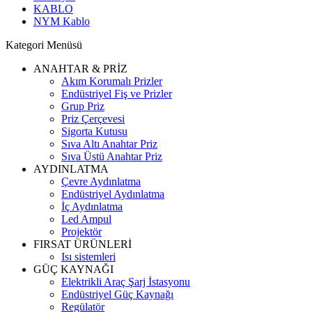
KABLO
NYM Kablo
Kategori Menüsü
ANAHTAR & PRİZ
Akım Korumalı Prizler
Endüstriyel Fiş ve Prizler
Grup Priz
Priz Çerçevesi
Sigorta Kutusu
Sıva Altı Anahtar Priz
Sıva Üstü Anahtar Priz
AYDINLATMA
Çevre Aydınlatma
Endüstriyel Aydınlatma
İç Aydınlatma
Led Ampul
Projektör
FIRSAT ÜRÜNLERİ
Isı sistemleri
GÜÇ KAYNAĞI
Elektrikli Araç Şarj İstasyonu
Endüstriyel Güç Kaynağı
Regülatör