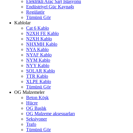
Elektrikli Araç Şarj İstasyonu
Endüstriyel Güç Kaynağı
Regülatör
Tümünü Gör
Kablolar
Cat 6 Kablo
N2XH FE Kablo
N2XH Kablo
NHXMH Kablo
NYA Kablo
NYAF Kablo
NYM Kablo
NYY Kablo
SOLAR Kablo
TTR Kablo
XLPE Kablo
Tümünü Gör
OG Malzemeler
Beton Köşk
Hücre
OG Başlık
OG Malzeme aksesuarları
Seksiyoner
Trafo
Tümünü Gör