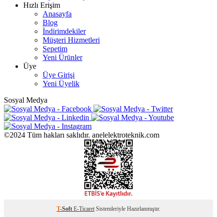
Hızlı Erişim
Anasayfa
NYM kablonun kalite, işlevsellik dayanıklılık gibi özellikleri ön
Blog
plana çıkar. Elektrik enerjisini verimli ve güvenli bir şekilde
İndirimdekiler
aktaran
kablo
seçenekleridir. Bakır iletkenli özelliğe sahip olan
Müşteri Hizmetleri
NYM kablolar, PVC bazlı özel termoplastik yalıtkanlıdır. Antigron
Sepetim
kablo fiyatları kablonun uzunluğuna, kablo özelliklerine göre
Yeni Ürünler
değişebilir. En uygun fiyatla yüksek kalitede antigron kablo
Üye
tercihini sitemizden yapabilirsiniz. NYM tarzı kablolar; kuru, nemli
Üye Girişi
ya da ıslak ortamlarda kullanıma uygundur. Alüminyum ya da
Yeni Üyelik
bakır malzemeden üretilen NYM kabloların en dikkat çekici
özelliği çok sağlam olmalarıdır.
Sosyal Medya
2x6 antigron kablo gibi farklı uzunluklarda seçenekleri bulunur.
Kullanım alanına göre kablo uzunluğu belirlemek mümkündür.
NYM kablolar iç mekân tesisatlarında kullanılmak üzere tasarlanan
©2024 Tüm hakları saklıdır. anelelektroteknik.com
kablolardır. Nemli ortamlar kullanılabilir olması bir diğer önemli
özelliğidir. 4x6 antigron kablo en çok tercih edilen kablo
seçeneklerinden biridir. Sağlam yapısıyla NYM kablolar oldukça
fazla alanda kullanılır. Konutlarda, iş yerlerinde, endüstriyel
alanlarda sağlam ve işlevsel kablo çeşidi olarak tercih edilir.
Sitemizde sunulan avantajlı antigron kablo fiyatları ile kullanım
alanınıza göre en doğru kablo tercihlerini uygun fiyatlarla
yapabilirsiniz. 4x6 antigron kablo fiyatları ve daha fazlasını
T
-Soft
E-Ticaret
Sistemleriyle Hazırlanmıştır.
sitemizden inceleyebilir yüksek kalitede kablo tercihi yaparken