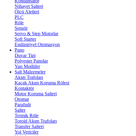
Kondansatör
Nihayet Şalteri
Ölçü Aletleri
PLC
Röle
Sensör
Servo & Step Motorlar
Soft Starter
Endüstriyel Otomasyon
Pano
Duvar Tipi
Polyester Panolar
Yarı Modüler
Şalt Malzemeler
Akım Trafoları
Kaçak Akım Koruma Rölesi
Kontaktör
Motor Koruma Şalteri
Otomat
Parafudr
Şalter
Termik Röle
Toroid Akım Trafoları
Transfer Şalteri
Yol Vericiler