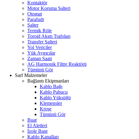
Kontaktör
Motor Koruma Şalteri
Otomat
Parafudr
Şalter
Termik Röle
Toroid Akım Trafoları
Transfer Şalteri
Yol Vericiler
Yük Ayırıcılar
Zaman Saati
AG Harmonik Filtre Reaktörü
Tümünü Gör
Sarf Malzemeler
Bağlantı Ekipmanları
Kablo Bağı
Kablo Pabucu
Kablo Yüksüğü
Klemensler
Kroşe
Tümünü Gör
Buat
El Aletleri
İzole Bant
Kablo Kanalları