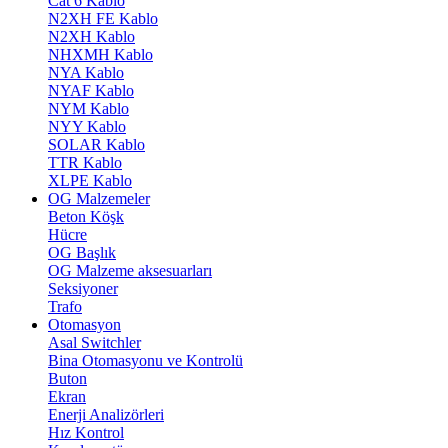
Cat 6 Kablo
N2XH FE Kablo
N2XH Kablo
NHXMH Kablo
NYA Kablo
NYAF Kablo
NYM Kablo
NYY Kablo
SOLAR Kablo
TTR Kablo
XLPE Kablo
OG Malzemeler
Beton Köşk
Hücre
OG Başlık
OG Malzeme aksesuarları
Seksiyoner
Trafo
Otomasyon
Asal Switchler
Bina Otomasyonu ve Kontrolü
Buton
Ekran
Enerji Analizörleri
Hız Kontrol