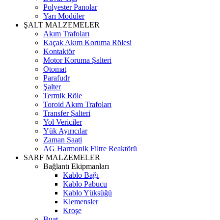
Polyester Panolar
Yarı Modüler
ŞALT MALZEMELER
Akım Trafoları
Kaçak Akım Koruma Rölesi
Kontaktör
Motor Koruma Şalteri
Otomat
Parafudr
Şalter
Termik Röle
Toroid Akım Trafoları
Transfer Şalteri
Yol Vericiler
Yük Ayırıcılar
Zaman Saati
AG Harmonik Filtre Reaktörü
SARF MALZEMELER
Bağlantı Ekipmanları
Kablo Bağı
Kablo Pabucu
Kablo Yüksüğü
Klemensler
Kroşe
Buat