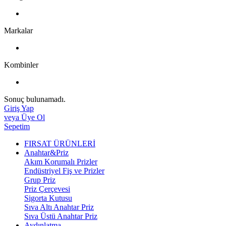
Markalar
Kombinler
Sonuç bulunamadı.
Giriş Yap
veya Üye Ol
Sepetim
FIRSAT ÜRÜNLERİ
Anahtar&Priz
Akım Korumalı Prizler
Endüstriyel Fiş ve Prizler
Grup Priz
Priz Çerçevesi
Sigorta Kutusu
Sıva Altı Anahtar Priz
Sıva Üstü Anahtar Priz
Aydınlatma