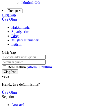
Tümünü Gör
Giriş Yap
Üye Olun
Hakkımızda
Siparişlerim
Blog
Müşteri Hizmetleri
İletişim
Giriş Yap
Beni Hatırla
Şifremi Unuttum
Giriş Yap
veya
Henüz üye değil misiniz?
Üye Olun
Sepetim
Anasayfa