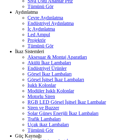
Sıva Üstü Anahtar Priz
Tümünü Gör
Aydınlatma
Çevre Aydınlatma
Endüstriyel Aydınlatma
İç Aydınlatma
Led Ampul
Projektör
Tümünü Gör
İkaz Sistemleri
Aksesuar & Montaj Aparatları
Akülü İkaz Lambaları
Endüstriyel Ürünler
Görsel İkaz Lambaları
Görsel İşitsel İkaz Lambaları
Işıklı Kolonlar
Modüler Işıklı Kolonlar
Motorlu Siren
RGB LED Görsel İşitsel İkaz Lambalar
Siren ve Buzzer
Solar Güneş Enerjili İkaz Lambaları
Trafik Lambaları
Uçak ikaz Lambaları
Tümünü Gör
Güç Kaynağı