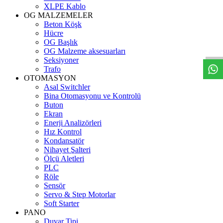
XLPE Kablo
OG MALZEMELER
Beton Köşk
W
h
t
s
a
p
p
D
e
s
t
e
H
a
t
t
Hücre
OG Başlık
OG Malzeme aksesuarları
Seksiyoner
Trafo
OTOMASYON
Asal Switchler
Bina Otomasyonu ve Kontrolü
Buton
Ekran
Enerji Analizörleri
Hız Kontrol
Kondansatör
Nihayet Şalteri
Ölçü Aletleri
PLC
Röle
Sensör
Servo & Step Motorlar
Soft Starter
PANO
Duvar Tipi