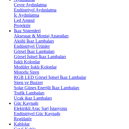
Çevre Aydınlatma
Endüstriyel Aydınlatma
İç Aydınlatma
Led Ampul
Projektör
İkaz Sistemleri
Aksesuar & Montaj Aparatları
Akülü İkaz Lambaları
Endüstriyel Ürünler
Görsel İkaz Lambaları
Görsel İşitsel İkaz Lambaları
Işıklı Kolonlar
Modüler Işıklı Kolonlar
Motorlu Siren
RGB LED Görsel İşitsel İkaz Lambalar
Siren ve Buzzer
Solar Güneş Enerjili İkaz Lambaları
Trafik Lambaları
Uçak ikaz Lambaları
Güç Kaynağı
Elektrikli Araç Şarj İstasyonu
Endüstriyel Güç Kaynağı
Regülatör
Kablolar