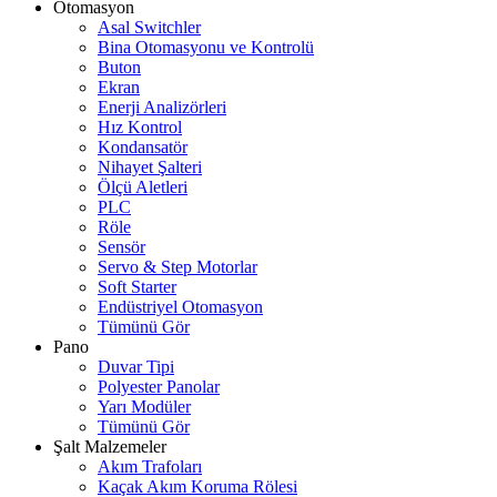
Otomasyon
Asal Switchler
Bina Otomasyonu ve Kontrolü
Buton
Ekran
Enerji Analizörleri
Hız Kontrol
Kondansatör
Nihayet Şalteri
Ölçü Aletleri
PLC
Röle
Sensör
Servo & Step Motorlar
Soft Starter
Endüstriyel Otomasyon
Tümünü Gör
Pano
Duvar Tipi
Polyester Panolar
Yarı Modüler
Tümünü Gör
Şalt Malzemeler
Akım Trafoları
Kaçak Akım Koruma Rölesi