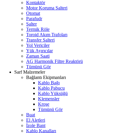
Kontaktör
Motor Koruma Şalteri
Otomat
Parafudr
Şalter
Termik Röle
Toroid Akım Trafoları
Transfer Şalteri
Yol Vericiler
Yük Ayırıcılar
Zaman Saati
AG Harmonik Filtre Reaktörü
Tümünü Gör
Sarf Malzemeler
Bağlantı Ekipmanları
Kablo Bağı
Kablo Pabucu
Kablo Yüksüğü
Klemensler
Kroşe
Tümünü Gör
Buat
El Aletleri
İzole Bant
Kablo Kanalları