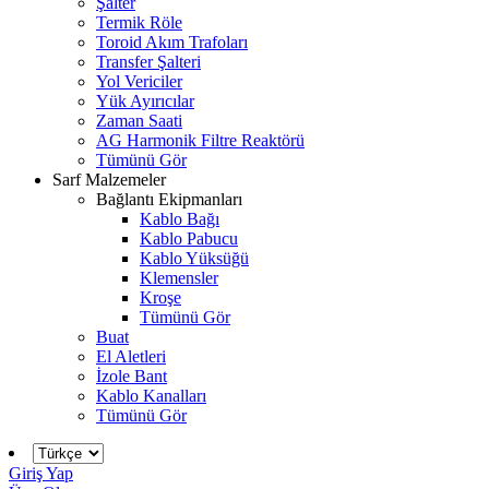
Şalter
Termik Röle
Toroid Akım Trafoları
Transfer Şalteri
Yol Vericiler
Yük Ayırıcılar
Zaman Saati
AG Harmonik Filtre Reaktörü
Tümünü Gör
Sarf Malzemeler
Bağlantı Ekipmanları
Kablo Bağı
Kablo Pabucu
Kablo Yüksüğü
Klemensler
Kroşe
Tümünü Gör
Buat
El Aletleri
İzole Bant
Kablo Kanalları
Tümünü Gör
Giriş Yap