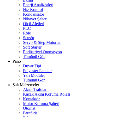
Ekran
Enerji Analizörleri
Hız Kontrol
Kondansatör
Nihayet Şalteri
Ölçü Aletleri
PLC
Röle
Sensör
Servo & Step Motorlar
Soft Starter
Endüstriyel Otomasyon
Tümünü Gör
Pano
Duvar Tipi
Polyester Panolar
Yarı Modüler
Tümünü Gör
Şalt Malzemeler
Akım Trafoları
Kaçak Akım Koruma Rölesi
Kontaktör
Motor Koruma Şalteri
Otomat
Parafudr