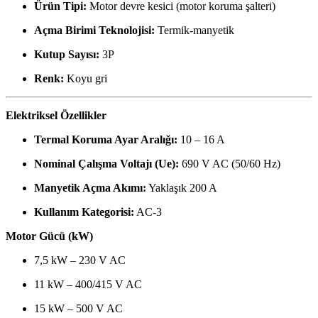
Ürün Tipi:
Motor devre kesici (motor koruma şalteri)
Açma Birimi Teknolojisi:
Termik-manyetik
Kutup Sayısı:
3P
Renk:
Koyu gri
Elektriksel Özellikler
Termal Koruma Ayar Aralığı:
10 – 16 A
Nominal Çalışma Voltajı (Ue):
690 V AC (50/60 Hz)
Manyetik Açma Akımı:
Yaklaşık 200 A
Kullanım Kategorisi:
AC-3
Motor Gücü (kW)
7,5 kW – 230 V AC
11 kW – 400/415 V AC
15 kW – 500 V AC