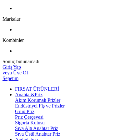
Markalar
Kombinler
Sonuç bulunamadı.
Giriş Yap
veya Üye Ol
Sepetim
FIRSAT ÜRÜNLERİ
Anahtar&Priz
Akım Korumalı Prizler
Endüstriyel Fiş ve Prizler
Grup Priz
Priz Çerçevesi
Sigorta Kutusu
Sıva Altı Anahtar Priz
Sıva Üstü Anahtar Priz
Aydınlatma