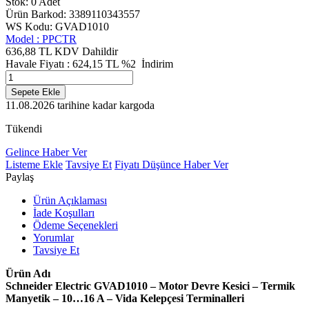
Stok: 0 Adet
Ürün Barkod: 3389110343557
WS Kodu: GVAD1010
Model :
PPCTR
636,88 TL
KDV Dahildir
Havale Fiyatı :
624,15
TL
%2
İndirim
Sepete Ekle
11.08.2026
tarihine kadar kargoda
Tükendi
Gelince Haber Ver
Listeme Ekle
Tavsiye Et
Fiyatı Düşünce Haber Ver
Paylaş
Ürün Açıklaması
İade Koşulları
Ödeme Seçenekleri
Yorumlar
Tavsiye Et
Ürün Adı
Schneider Electric GVAD1010 – Motor Devre Kesici – Termik
Manyetik – 10…16 A – Vida Kelepçesi Terminalleri