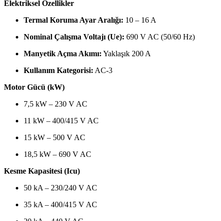
Elektriksel Özellikler
Termal Koruma Ayar Aralığı:
10 – 16 A
Nominal Çalışma Voltajı (Ue):
690 V AC (50/60 Hz)
Manyetik Açma Akımı:
Yaklaşık 200 A
Kullanım Kategorisi:
AC-3
Motor Gücü (kW)
7,5 kW – 230 V AC
11 kW – 400/415 V AC
15 kW – 500 V AC
18,5 kW – 690 V AC
Kesme Kapasitesi (Icu)
50 kA – 230/240 V AC
35 kA – 400/415 V AC