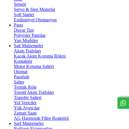
Sensör
Servo & Step Motorlar
Soft Starter
Endüstriyel Otomasyon
Pano
Duvar Tipi
Polyester Panolar
Yarı Modüler
Şalt Malzemeler
Akım Trafoları
Kaçak Akım Koruma Rölesi
Kontaktör
Motor Koruma Şalteri
Otomat
Parafudr
W
h
t
s
a
p
p
D
e
s
t
e
H
a
t
t
Şalter
Termik Röle
Toroid Akım Trafoları
Transfer Şalteri
Yol Vericiler
Yük Ayırıcılar
Zaman Saati
AG Harmonik Filtre Reaktörü
Sarf Malzemeler
Bağlantı Ekipmanları