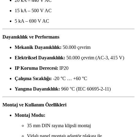
20 kA – 440 V AC
15 kA – 500 V AC
5 kA – 690 V AC
Dayanıklılık ve Performans
Mekanik Dayanıklılık:
50.000 çevrim
Elektriksel Dayanıklılık:
50.000 çevrim (AC-3, 415 V)
IP Koruma Derecesi:
IP20
Çalışma Sıcaklığı:
-20 °C … +60 °C
Yangına Dayanıklılık:
960 °C (IEC 60695-2-11)
Montaj ve Kullanım Özellikleri
Montaj Modu:
35 mm DIN rayına klipsli montaj
Vidalı panel montajı adaptör plakası ile