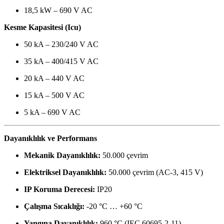
18,5 kW – 690 V AC
Kesme Kapasitesi (Icu)
50 kA – 230/240 V AC
35 kA – 400/415 V AC
20 kA – 440 V AC
15 kA – 500 V AC
5 kA – 690 V AC
Dayanıklılık ve Performans
Mekanik Dayanıklılık:
50.000 çevrim
Elektriksel Dayanıklılık:
50.000 çevrim (AC-3, 415 V)
IP Koruma Derecesi:
IP20
Çalışma Sıcaklığı:
-20 °C … +60 °C
Yangına Dayanıklılık:
960 °C (IEC 60695-2-11)