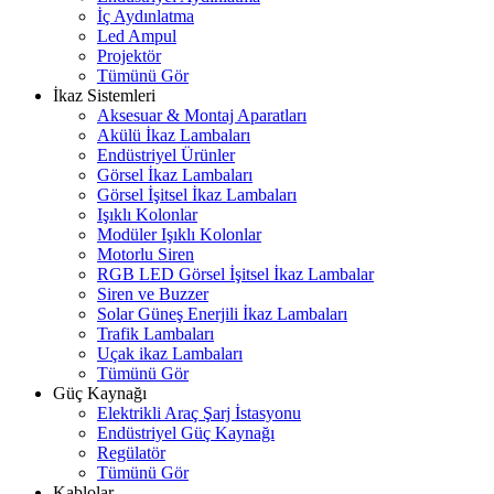
İç Aydınlatma
Led Ampul
Projektör
Tümünü Gör
İkaz Sistemleri
Aksesuar & Montaj Aparatları
Akülü İkaz Lambaları
Endüstriyel Ürünler
Görsel İkaz Lambaları
Görsel İşitsel İkaz Lambaları
Işıklı Kolonlar
Modüler Işıklı Kolonlar
Motorlu Siren
RGB LED Görsel İşitsel İkaz Lambalar
Siren ve Buzzer
Solar Güneş Enerjili İkaz Lambaları
Trafik Lambaları
Uçak ikaz Lambaları
Tümünü Gör
Güç Kaynağı
Elektrikli Araç Şarj İstasyonu
Endüstriyel Güç Kaynağı
Regülatör
Tümünü Gör
Kablolar