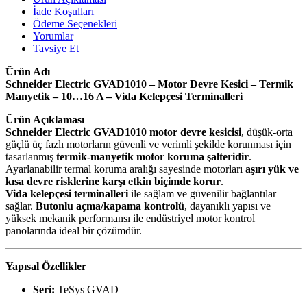
İade Koşulları
Ödeme Seçenekleri
Yorumlar
Tavsiye Et
Ürün Adı
Schneider Electric GVAD1010 – Motor Devre Kesici – Termik
Manyetik – 10…16 A – Vida Kelepçesi Terminalleri
Ürün Açıklaması
Schneider Electric GVAD1010 motor devre kesicisi
, düşük-orta
güçlü üç fazlı motorların güvenli ve verimli şekilde korunması için
tasarlanmış
termik-manyetik motor koruma şalteridir
.
Ayarlanabilir termal koruma aralığı sayesinde motorları
aşırı yük ve
kısa devre risklerine karşı etkin biçimde korur
.
Vida kelepçesi terminalleri
ile sağlam ve güvenilir bağlantılar
sağlar.
Butonlu açma/kapama kontrolü
, dayanıklı yapısı ve
yüksek mekanik performansı ile endüstriyel motor kontrol
panolarında ideal bir çözümdür.
Yapısal Özellikler
Seri:
TeSys GVAD