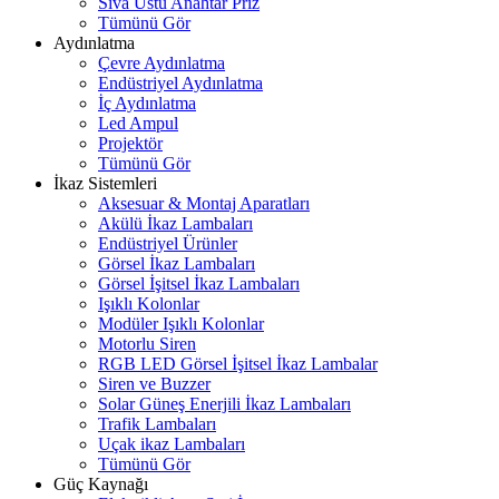
Sıva Üstü Anahtar Priz
Tümünü Gör
Aydınlatma
Çevre Aydınlatma
Endüstriyel Aydınlatma
İç Aydınlatma
Led Ampul
Projektör
Tümünü Gör
İkaz Sistemleri
Aksesuar & Montaj Aparatları
Akülü İkaz Lambaları
Endüstriyel Ürünler
Görsel İkaz Lambaları
Görsel İşitsel İkaz Lambaları
Işıklı Kolonlar
Modüler Işıklı Kolonlar
Motorlu Siren
RGB LED Görsel İşitsel İkaz Lambalar
Siren ve Buzzer
Solar Güneş Enerjili İkaz Lambaları
Trafik Lambaları
Uçak ikaz Lambaları
Tümünü Gör
Güç Kaynağı