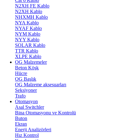
Cat 6 Kablo
N2XH FE Kablo
N2XH Kablo
NHXMH Kablo
NYA Kablo
NYAF Kablo
NYM Kablo
NYY Kablo
SOLAR Kablo
TTR Kablo
XLPE Kablo
OG Malzemeler
Beton Köşk
Hücre
OG Başlık
OG Malzeme aksesuarları
Seksiyoner
Trafo
Otomasyon
Asal Switchler
Bina Otomasyonu ve Kontrolü
Buton
Ekran
Enerji Analizörleri
Hız Kontrol