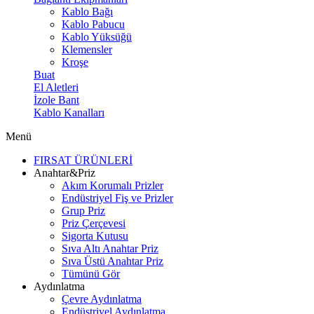
Kablo Bağı
Kablo Pabucu
Kablo Yüksüğü
Klemensler
Kroşe
Buat
El Aletleri
İzole Bant
Kablo Kanalları
Menü
FIRSAT ÜRÜNLERİ
Anahtar&Priz
Akım Korumalı Prizler
Endüstriyel Fiş ve Prizler
Grup Priz
Priz Çerçevesi
Sigorta Kutusu
Sıva Altı Anahtar Priz
Sıva Üstü Anahtar Priz
Tümünü Gör
Aydınlatma
Çevre Aydınlatma
Endüstriyel Aydınlatma