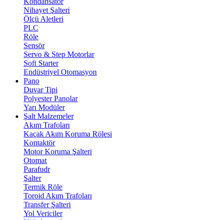
Kondansatör
Nihayet Şalteri
Ölçü Aletleri
PLC
Röle
Sensör
Servo & Step Motorlar
Soft Starter
Endüstriyel Otomasyon
Pano
Duvar Tipi
Polyester Panolar
Yarı Modüler
Şalt Malzemeler
Akım Trafoları
Kaçak Akım Koruma Rölesi
Kontaktör
Motor Koruma Şalteri
Otomat
Parafudr
Şalter
Termik Röle
Toroid Akım Trafoları
Transfer Şalteri
Yol Vericiler