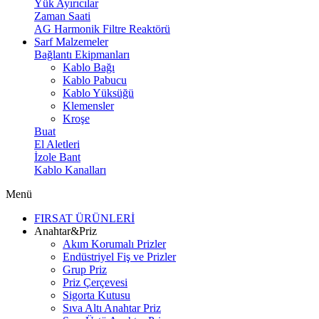
Yük Ayırıcılar
Zaman Saati
AG Harmonik Filtre Reaktörü
Sarf Malzemeler
Bağlantı Ekipmanları
Kablo Bağı
Kablo Pabucu
Kablo Yüksüğü
Klemensler
Kroşe
Buat
El Aletleri
İzole Bant
Kablo Kanalları
Menü
FIRSAT ÜRÜNLERİ
Anahtar&Priz
Akım Korumalı Prizler
Endüstriyel Fiş ve Prizler
Grup Priz
Priz Çerçevesi
Sigorta Kutusu
Sıva Altı Anahtar Priz