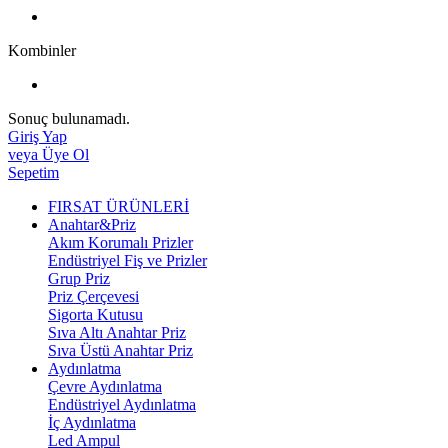
Kombinler
Sonuç bulunamadı.
Giriş Yap
veya Üye Ol
Sepetim
FIRSAT ÜRÜNLERİ
Anahtar&Priz
Akım Korumalı Prizler
Endüstriyel Fiş ve Prizler
Grup Priz
Priz Çerçevesi
Sigorta Kutusu
Sıva Altı Anahtar Priz
Sıva Üstü Anahtar Priz
Aydınlatma
Çevre Aydınlatma
Endüstriyel Aydınlatma
İç Aydınlatma
Led Ampul