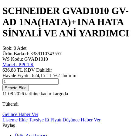
SCHNEIDER GVAD1010 GV-
AD 1NA(HATA)+1NA HATA
SİNYALİ VE ANİ YARDIMCI
Stok: 0 Adet
Ürün Barkod: 3389110343557
WS Kodu: GVAD1010
Model :
PPCTR
636,88 TL
KDV Dahildir
Havale Fiyatı :
624,15
TL
%2
İndirim
Sepete Ekle
11.08.2026
tarihine kadar kargoda
Tükendi
Gelince Haber Ver
Listeme Ekle
Tavsiye Et
Fiyatı Düşünce Haber Ver
Paylaş
Ürün Açıklaması