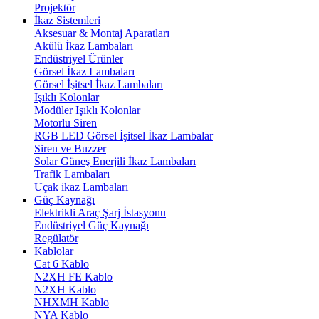
Projektör
İkaz Sistemleri
Aksesuar & Montaj Aparatları
Akülü İkaz Lambaları
Endüstriyel Ürünler
Görsel İkaz Lambaları
Görsel İşitsel İkaz Lambaları
Işıklı Kolonlar
Modüler Işıklı Kolonlar
Motorlu Siren
RGB LED Görsel İşitsel İkaz Lambalar
Siren ve Buzzer
Solar Güneş Enerjili İkaz Lambaları
Trafik Lambaları
Uçak ikaz Lambaları
Güç Kaynağı
Elektrikli Araç Şarj İstasyonu
Endüstriyel Güç Kaynağı
Regülatör
Kablolar
Cat 6 Kablo
N2XH FE Kablo
N2XH Kablo
NHXMH Kablo
NYA Kablo