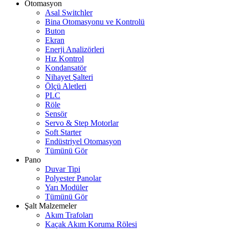
Otomasyon
Asal Switchler
Bina Otomasyonu ve Kontrolü
Buton
Ekran
Enerji Analizörleri
Hız Kontrol
Kondansatör
Nihayet Şalteri
Ölçü Aletleri
PLC
Röle
Sensör
Servo & Step Motorlar
Soft Starter
Endüstriyel Otomasyon
Tümünü Gör
Pano
Duvar Tipi
Polyester Panolar
Yarı Modüler
Tümünü Gör
Şalt Malzemeler
Akım Trafoları
Kaçak Akım Koruma Rölesi