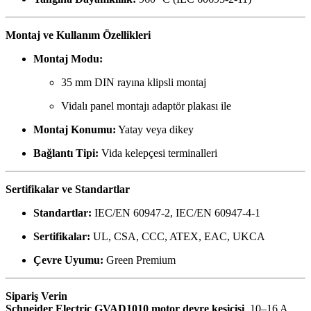
Montaj ve Kullanım Özellikleri
Montaj Modu:
35 mm DIN rayına klipsli montaj
Vidalı panel montajı adaptör plakası ile
Montaj Konumu:
Yatay veya dikey
Bağlantı Tipi:
Vida kelepçesi terminalleri
Sertifikalar ve Standartlar
Standartlar:
IEC/EN 60947-2, IEC/EN 60947-4-1
Sertifikalar:
UL, CSA, CCC, ATEX, EAC, UKCA
Çevre Uyumu:
Green Premium
Sipariş Verin
Schneider Electric GVAD1010 motor devre kesicisi
, 10–16 A