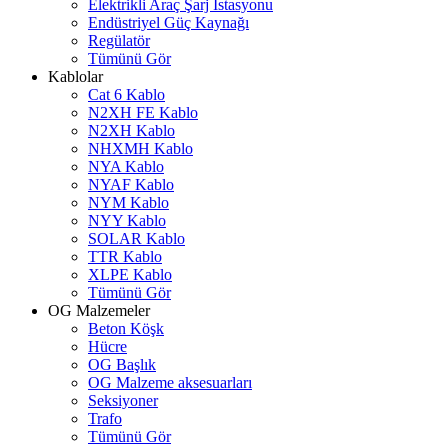
Elektrikli Araç Şarj İstasyonu
Endüstriyel Güç Kaynağı
Regülatör
Tümünü Gör
Kablolar
Cat 6 Kablo
N2XH FE Kablo
N2XH Kablo
NHXMH Kablo
NYA Kablo
NYAF Kablo
NYM Kablo
NYY Kablo
SOLAR Kablo
TTR Kablo
XLPE Kablo
Tümünü Gör
OG Malzemeler
Beton Köşk
Hücre
OG Başlık
OG Malzeme aksesuarları
Seksiyoner
Trafo
Tümünü Gör