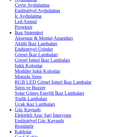
Çevre Aydınlatma
Endüstriyel Aydınlatma
İç Aydınlatma
Led Ampul
Projektör
İkaz Sistemleri
Aksesuar & Montaj Aparatları
Akülü İkaz Lambaları
Endüstriyel Ürünler
Görsel İkaz Lambaları
Görsel İşitsel İkaz Lambaları
Işıklı Kolonlar
Modüler Işıklı Kolonlar
Motorlu Siren
RGB LED Görsel İşitsel İkaz Lambalar
Siren ve Buzzer
Solar Güneş Enerjili İkaz Lambaları
Trafik Lambaları
Uçak ikaz Lambaları
Güç Kaynağı
Elektrikli Araç Şarj İstasyonu
Endüstriyel Güç Kaynağı
Regülatör
Kablolar