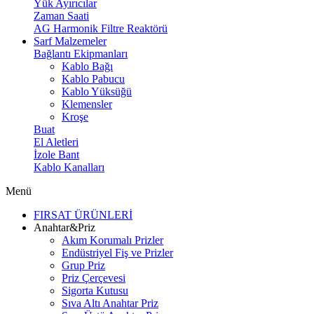
Yük Ayırıcılar
Zaman Saati
AG Harmonik Filtre Reaktörü
Sarf Malzemeler
Bağlantı Ekipmanları
Kablo Bağı
Kablo Pabucu
Kablo Yüksüğü
Klemensler
Kroşe
Buat
El Aletleri
İzole Bant
Kablo Kanalları
Menü
FIRSAT ÜRÜNLERİ
Anahtar&Priz
Akım Korumalı Prizler
Endüstriyel Fiş ve Prizler
Grup Priz
Priz Çerçevesi
Sigorta Kutusu
Sıva Altı Anahtar Priz