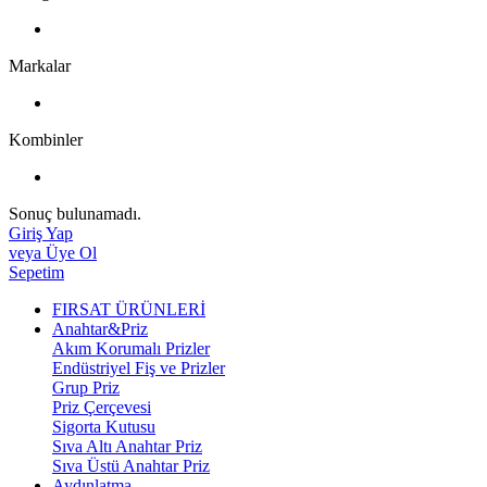
Markalar
Kombinler
Sonuç bulunamadı.
Giriş Yap
veya Üye Ol
Sepetim
FIRSAT ÜRÜNLERİ
Anahtar&Priz
Akım Korumalı Prizler
Endüstriyel Fiş ve Prizler
Grup Priz
Priz Çerçevesi
Sigorta Kutusu
Sıva Altı Anahtar Priz
Sıva Üstü Anahtar Priz
Aydınlatma