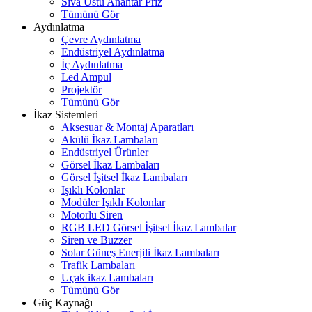
Sıva Üstü Anahtar Priz
Tümünü Gör
Aydınlatma
Çevre Aydınlatma
Endüstriyel Aydınlatma
İç Aydınlatma
Led Ampul
Projektör
Tümünü Gör
İkaz Sistemleri
Aksesuar & Montaj Aparatları
Akülü İkaz Lambaları
Endüstriyel Ürünler
Görsel İkaz Lambaları
Görsel İşitsel İkaz Lambaları
Işıklı Kolonlar
Modüler Işıklı Kolonlar
Motorlu Siren
RGB LED Görsel İşitsel İkaz Lambalar
Siren ve Buzzer
Solar Güneş Enerjili İkaz Lambaları
Trafik Lambaları
Uçak ikaz Lambaları
Tümünü Gör
Güç Kaynağı