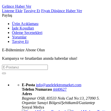
Gelince Haber Ver
Listeme Ekle
Tavsiye Et
Fiyatı Düşünce Haber Ver
Paylaş
Ürün Açıklaması
İade Koşulları
Ödeme Seçenekleri
Yorumlar
Tavsiye Et
E-Bültenimize Abone Olun
Kampanya ve fırsatlardan anında haberdar olun!
E-Posta
info@anelelektromarket.com
Telefon Numarası
4440627
Adres
Başpınar OSB, 83533 Nolu Cad No:13, 27090 5.
Organize Sanayi Bölgesi/Şehitkamil/Gaziantep
Sosyal Medya