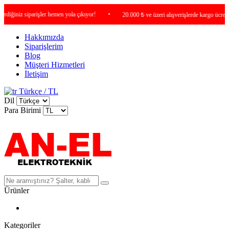
iniz siparişler hemen yola çıkıyor!
•
20.000 ₺ ve üzeri alışverişlerde kargo ücretsiz !
Hakkımızda
Siparişlerim
Blog
Müşteri Hizmetleri
İletişim
Türkçe / TL
Dil
Para Birimi
Ürünler
Kategoriler