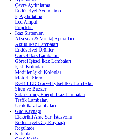
Çevre Aydınlatma
Endüstriyel Aydınlatma
İç Aydınlatma
Led Ampul
Projektör
İkaz Sistemleri
Aksesuar & Montaj Aparatları
Akülü İkaz Lambaları
Endüstriyel Ürünler
Görsel İkaz Lambaları
Görsel İşitsel İkaz Lambaları
Işıklı Kolonlar
Modüler Işıklı Kolonlar
Motorlu Siren
RGB LED Görsel İşitsel İkaz Lambalar
Siren ve Buzzer
Solar Güneş Enerjili İkaz Lambaları
Trafik Lambaları
Uçak ikaz Lambaları
Güç Kaynağı
Elektrikli Araç Şarj İstasyonu
Endüstriyel Güç Kaynağı
Regülatör
Kablolar