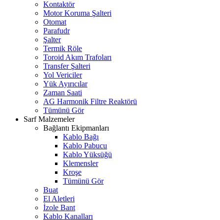
Kontaktör
Motor Koruma Şalteri
Otomat
Parafudr
Şalter
Termik Röle
Toroid Akım Trafoları
Transfer Şalteri
Yol Vericiler
Yük Ayırıcılar
Zaman Saati
AG Harmonik Filtre Reaktörü
Tümünü Gör
Sarf Malzemeler
Bağlantı Ekipmanları
Kablo Bağı
Kablo Pabucu
Kablo Yüksüğü
Klemensler
Kroşe
Tümünü Gör
Buat
El Aletleri
İzole Bant
Kablo Kanalları