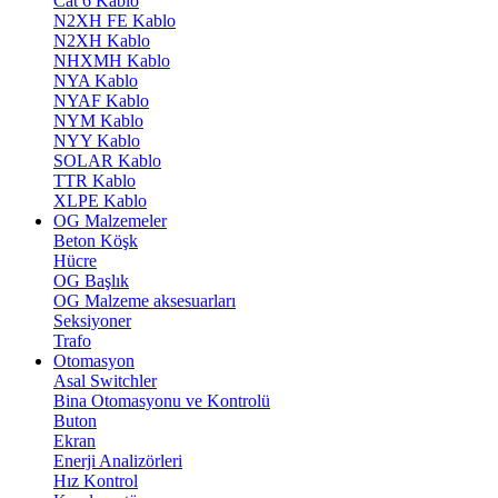
Cat 6 Kablo
N2XH FE Kablo
N2XH Kablo
NHXMH Kablo
NYA Kablo
NYAF Kablo
NYM Kablo
NYY Kablo
SOLAR Kablo
TTR Kablo
XLPE Kablo
OG Malzemeler
Beton Köşk
Hücre
OG Başlık
OG Malzeme aksesuarları
Seksiyoner
Trafo
Otomasyon
Asal Switchler
Bina Otomasyonu ve Kontrolü
Buton
Ekran
Enerji Analizörleri
Hız Kontrol