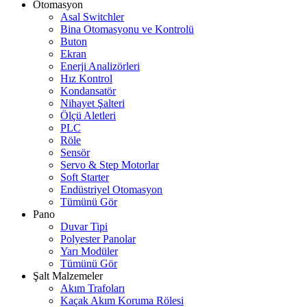
Otomasyon
Asal Switchler
Bina Otomasyonu ve Kontrolü
Buton
Ekran
Enerji Analizörleri
Hız Kontrol
Kondansatör
Nihayet Şalteri
Ölçü Aletleri
PLC
Röle
Sensör
Servo & Step Motorlar
Soft Starter
Endüstriyel Otomasyon
Tümünü Gör
Pano
Duvar Tipi
Polyester Panolar
Yarı Modüler
Tümünü Gör
Şalt Malzemeler
Akım Trafoları
Kaçak Akım Koruma Rölesi