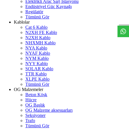
Elektrikli Araç Şarj İstasyonu
Endüstriyel Güç Kaynağı
W
h
t
s
a
p
p
D
e
s
t
e
H
a
t
t
Regülatör
Tümünü Gör
Kablolar
Cat 6 Kablo
N2XH FE Kablo
N2XH Kablo
NHXMH Kablo
NYA Kablo
NYAF Kablo
NYM Kablo
NYY Kablo
SOLAR Kablo
TTR Kablo
XLPE Kablo
Tümünü Gör
OG Malzemeler
Beton Köşk
Hücre
OG Başlık
OG Malzeme aksesuarları
Seksiyoner
Trafo
Tümünü Gör