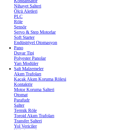
Kondansatör
Nihayet Şalteri
Ölçü Aletleri
PLC
Röle
Sensör
Servo & Step Motorlar
Soft Starter
Endüstriyel Otomasyon
Pano
Duvar Tipi
Polyester Panolar
Yarı Modüler
Şalt Malzemeler
Akım Trafoları
Kaçak Akım Koruma Rölesi
Kontaktör
Motor Koruma Şalteri
Otomat
Parafudr
Şalter
Termik Röle
Toroid Akım Trafoları
Transfer Şalteri
Yol Vericiler