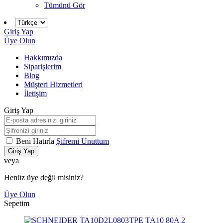
Tümünü Gör
Giriş Yap
Üye Olun
Hakkımızda
Siparişlerim
Blog
Müşteri Hizmetleri
İletişim
Giriş Yap
Beni Hatırla
Şifremi Unuttum
Giriş Yap
veya
Henüz üye değil misiniz?
Üye Olun
Sepetim