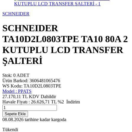
SCHNEIDER
SCHNEIDER
TA10D2L0803TPE TA10 80A 2
KUTUPLU LCD TRANSFER
ŞALTERİ
Stok: 0 ADET
Ürün Barkod: 3606481065476
WS Kodu: TA10D2L0803TPE
Model :
PPATS
27.170,11 TL
KDV Dahildir
Havale Fiyatı :
26.626,71
TL
%2
İndirim
Sepete Ekle
08.08.2026
tarihine kadar kargoda
Tükendi