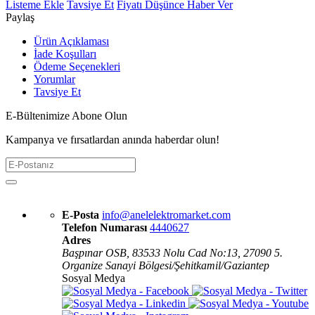
Listeme Ekle
Tavsiye Et
Fiyatı Düşünce Haber Ver
Paylaş
Ürün Açıklaması
İade Koşulları
Ödeme Seçenekleri
Yorumlar
Tavsiye Et
E-Bültenimize Abone Olun
Kampanya ve fırsatlardan anında haberdar olun!
E-Posta
info@anelelektromarket.com
Telefon Numarası
4440627
Adres
Başpınar OSB, 83533 Nolu Cad No:13, 27090 5.
Organize Sanayi Bölgesi/Şehitkamil/Gaziantep
Sosyal Medya