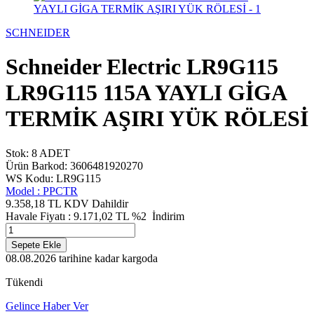
SCHNEIDER
Schneider Electric LR9G115
LR9G115 115A YAYLI GİGA
TERMİK AŞIRI YÜK RÖLESİ
Stok: 8 ADET
Ürün Barkod: 3606481920270
WS Kodu: LR9G115
Model :
PPCTR
9.358,18 TL
KDV Dahildir
Havale Fiyatı :
9.171,02
TL
%2
İndirim
Sepete Ekle
08.08.2026
tarihine kadar kargoda
Tükendi
Gelince Haber Ver