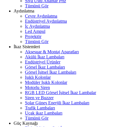
Sıva Üstü Anahtar Priz
Tümünü Gör
Aydınlatma
Çevre Aydınlatma
Endüstriyel Aydınlatma
İç Aydınlatma
Led Ampul
Projektör
Tümünü Gör
İkaz Sistemleri
Aksesuar & Montaj Aparatları
Akülü İkaz Lambaları
Endüstriyel Ürünler
Görsel İkaz Lambaları
Görsel İşitsel İkaz Lambaları
Işıklı Kolonlar
Modüler Işıklı Kolonlar
Motorlu Siren
RGB LED Görsel İşitsel İkaz Lambalar
Siren ve Buzzer
Solar Güneş Enerjili İkaz Lambaları
Trafik Lambaları
Uçak ikaz Lambaları
Tümünü Gör
Güç Kaynağı