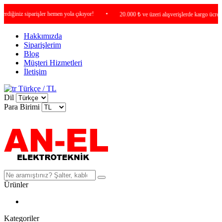
ğiniz siparişler hemen yola çıkıyor!
•
20.000 ₺ ve üzeri alışverişlerde kargo ücretsiz !
Hakkımızda
Siparişlerim
Blog
Müşteri Hizmetleri
İletişim
Türkçe / TL
Dil
Para Birimi
Ürünler
Kategoriler