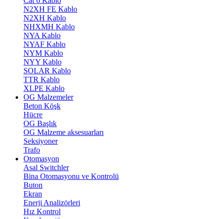
Cat 6 Kablo
N2XH FE Kablo
N2XH Kablo
NHXMH Kablo
NYA Kablo
NYAF Kablo
NYM Kablo
NYY Kablo
SOLAR Kablo
TTR Kablo
XLPE Kablo
OG Malzemeler
Beton Köşk
Hücre
OG Başlık
OG Malzeme aksesuarları
Seksiyoner
Trafo
Otomasyon
Asal Switchler
Bina Otomasyonu ve Kontrolü
Buton
Ekran
Enerji Analizörleri
Hız Kontrol