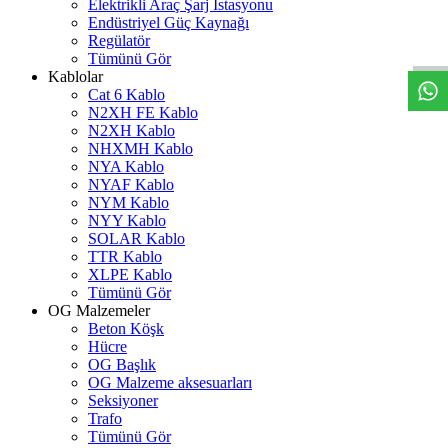
Elektrikli Araç Şarj İstasyonu
W
h
t
s
a
p
p
D
e
s
t
e
H
a
t
t
Endüstriyel Güç Kaynağı
Regülatör
Tümünü Gör
Kablolar
Cat 6 Kablo
N2XH FE Kablo
N2XH Kablo
NHXMH Kablo
NYA Kablo
NYAF Kablo
NYM Kablo
NYY Kablo
SOLAR Kablo
TTR Kablo
XLPE Kablo
Tümünü Gör
OG Malzemeler
Beton Köşk
Hücre
OG Başlık
OG Malzeme aksesuarları
Seksiyoner
Trafo
Tümünü Gör