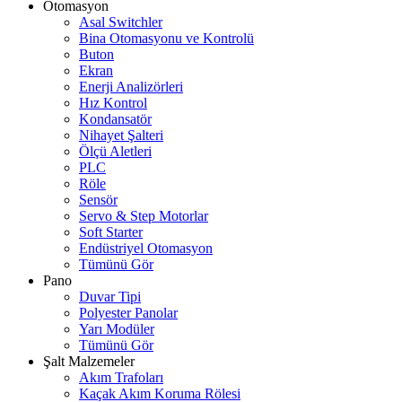
Otomasyon
Asal Switchler
Bina Otomasyonu ve Kontrolü
Buton
Ekran
Enerji Analizörleri
Hız Kontrol
Kondansatör
Nihayet Şalteri
Ölçü Aletleri
PLC
Röle
Sensör
Servo & Step Motorlar
Soft Starter
Endüstriyel Otomasyon
Tümünü Gör
Pano
Duvar Tipi
Polyester Panolar
Yarı Modüler
Tümünü Gör
Şalt Malzemeler
Akım Trafoları
Kaçak Akım Koruma Rölesi