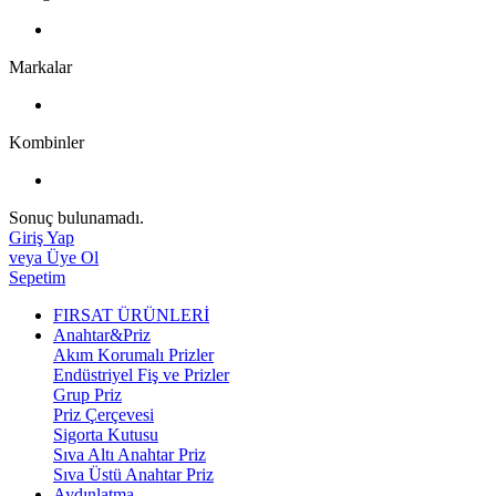
Markalar
Kombinler
Sonuç bulunamadı.
Giriş Yap
veya Üye Ol
Sepetim
FIRSAT ÜRÜNLERİ
Anahtar&Priz
Akım Korumalı Prizler
Endüstriyel Fiş ve Prizler
Grup Priz
Priz Çerçevesi
Sigorta Kutusu
Sıva Altı Anahtar Priz
Sıva Üstü Anahtar Priz
Aydınlatma