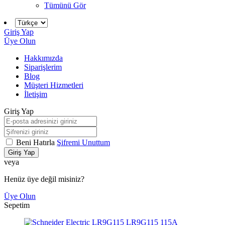
Tümünü Gör
Giriş Yap
Üye Olun
Hakkımızda
Siparişlerim
Blog
Müşteri Hizmetleri
İletişim
Giriş Yap
Beni Hatırla
Şifremi Unuttum
Giriş Yap
veya
Henüz üye değil misiniz?
Üye Olun
Sepetim