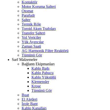
Kontaktör
Motor Koruma Şalteri
Otomat
Parafudr
Şalter
Termik Röle
Toroid Akım Trafoları
Transfer Şalteri
Yol Vericiler
Yük Ayırıcılar
Zaman Saati
AG Harmonik Filtre Reaktörü
Tümünü Gör
Sarf Malzemeler
Bağlantı Ekipmanları
Kablo Bağı
Kablo Pabucu
Kablo Yüksüğü
Klemensler
Kroşe
Tümünü Gör
Buat
El Aletleri
İzole Bant
Kablo Kanalları