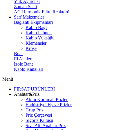
Yük Ayırıcılar
Zaman Saati
AG Harmonik Filtre Reaktörü
Sarf Malzemeler
Bağlantı Ekipmanları
Kablo Bağı
Kablo Pabucu
Kablo Yüksüğü
Klemensler
Kroşe
Buat
El Aletleri
İzole Bant
Kablo Kanalları
Menü
FIRSAT ÜRÜNLERİ
Anahtar&Priz
Akım Korumalı Prizler
Endüstriyel Fiş ve Prizler
Grup Priz
Priz Çerçevesi
Sigorta Kutusu
Sıva Altı Anahtar Priz