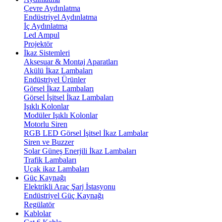
Çevre Aydınlatma
Endüstriyel Aydınlatma
İç Aydınlatma
Led Ampul
Projektör
İkaz Sistemleri
Aksesuar & Montaj Aparatları
Akülü İkaz Lambaları
Endüstriyel Ürünler
Görsel İkaz Lambaları
Görsel İşitsel İkaz Lambaları
Işıklı Kolonlar
Modüler Işıklı Kolonlar
Motorlu Siren
RGB LED Görsel İşitsel İkaz Lambalar
Siren ve Buzzer
Solar Güneş Enerjili İkaz Lambaları
Trafik Lambaları
Uçak ikaz Lambaları
Güç Kaynağı
Elektrikli Araç Şarj İstasyonu
Endüstriyel Güç Kaynağı
Regülatör
Kablolar