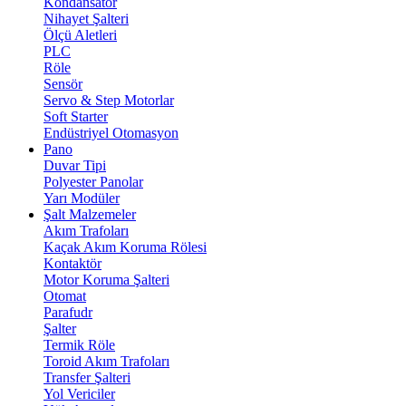
Kondansatör
Nihayet Şalteri
Ölçü Aletleri
PLC
Röle
Sensör
Servo & Step Motorlar
Soft Starter
Endüstriyel Otomasyon
Pano
Duvar Tipi
Polyester Panolar
Yarı Modüler
Şalt Malzemeler
Akım Trafoları
Kaçak Akım Koruma Rölesi
Kontaktör
Motor Koruma Şalteri
Otomat
Parafudr
Şalter
Termik Röle
Toroid Akım Trafoları
Transfer Şalteri
Yol Vericiler