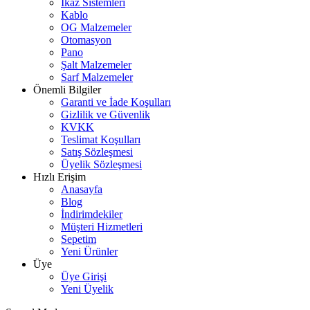
İkaz Sistemleri
Kablo
OG Malzemeler
Otomasyon
Pano
Şalt Malzemeler
Sarf Malzemeler
Önemli Bilgiler
Garanti ve İade Koşulları
Gizlilik ve Güvenlik
KVKK
Teslimat Koşulları
Satış Sözleşmesi
Üyelik Sözleşmesi
Hızlı Erişim
Anasayfa
Blog
İndirimdekiler
Müşteri Hizmetleri
Sepetim
Yeni Ürünler
Üye
Üye Girişi
Yeni Üyelik