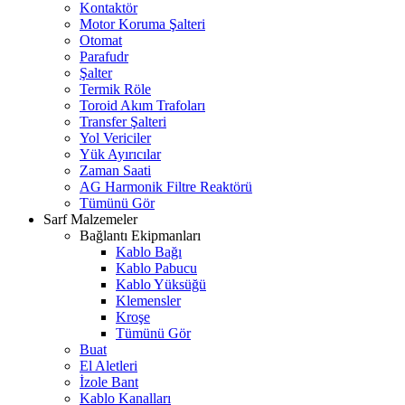
Kontaktör
Motor Koruma Şalteri
Otomat
Parafudr
Şalter
Termik Röle
Toroid Akım Trafoları
Transfer Şalteri
Yol Vericiler
Yük Ayırıcılar
Zaman Saati
AG Harmonik Filtre Reaktörü
Tümünü Gör
Sarf Malzemeler
Bağlantı Ekipmanları
Kablo Bağı
Kablo Pabucu
Kablo Yüksüğü
Klemensler
Kroşe
Tümünü Gör
Buat
El Aletleri
İzole Bant
Kablo Kanalları