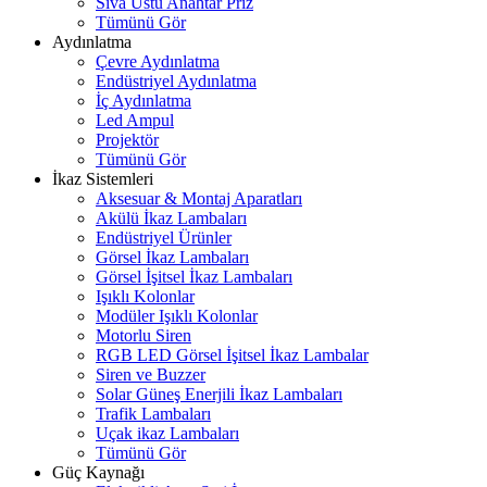
Sıva Üstü Anahtar Priz
Tümünü Gör
Aydınlatma
Çevre Aydınlatma
Endüstriyel Aydınlatma
İç Aydınlatma
Led Ampul
Projektör
Tümünü Gör
İkaz Sistemleri
Aksesuar & Montaj Aparatları
Akülü İkaz Lambaları
Endüstriyel Ürünler
Görsel İkaz Lambaları
Görsel İşitsel İkaz Lambaları
Işıklı Kolonlar
Modüler Işıklı Kolonlar
Motorlu Siren
RGB LED Görsel İşitsel İkaz Lambalar
Siren ve Buzzer
Solar Güneş Enerjili İkaz Lambaları
Trafik Lambaları
Uçak ikaz Lambaları
Tümünü Gör
Güç Kaynağı