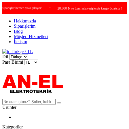
rişler hemen yola çıkıyor!
•
•
20.000 ₺ ve üzeri alışverişlerde kargo ücretsiz !
Hakkımızda
Siparişlerim
Blog
Müşteri Hizmetleri
İletişim
Türkçe / TL
Dil
Para Birimi
Ürünler
Kategoriler