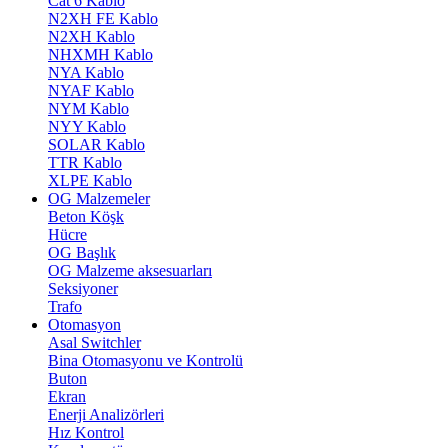
Cat 6 Kablo
N2XH FE Kablo
N2XH Kablo
NHXMH Kablo
NYA Kablo
NYAF Kablo
NYM Kablo
NYY Kablo
SOLAR Kablo
TTR Kablo
XLPE Kablo
OG Malzemeler
Beton Köşk
Hücre
OG Başlık
OG Malzeme aksesuarları
Seksiyoner
Trafo
Otomasyon
Asal Switchler
Bina Otomasyonu ve Kontrolü
Buton
Ekran
Enerji Analizörleri
Hız Kontrol