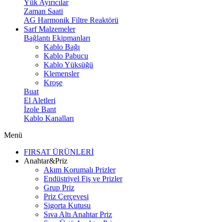
Yük Ayırıcılar
Zaman Saati
AG Harmonik Filtre Reaktörü
Sarf Malzemeler
Bağlantı Ekipmanları
Kablo Bağı
Kablo Pabucu
Kablo Yüksüğü
Klemensler
Kroşe
Buat
El Aletleri
İzole Bant
Kablo Kanalları
Menü
FIRSAT ÜRÜNLERİ
Anahtar&Priz
Akım Korumalı Prizler
Endüstriyel Fiş ve Prizler
Grup Priz
Priz Çerçevesi
Sigorta Kutusu
Sıva Altı Anahtar Priz