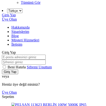
Tümünü Gör
Giriş Yap
Üye Olun
Hakkımızda
Siparişlerim
Blog
Müşteri Hizmetleri
İletişim
Giriş Yap
Beni Hatırla
Şifremi Unuttum
Giriş Yap
veya
Henüz üye değil misiniz?
Üye Olun
Sepetim