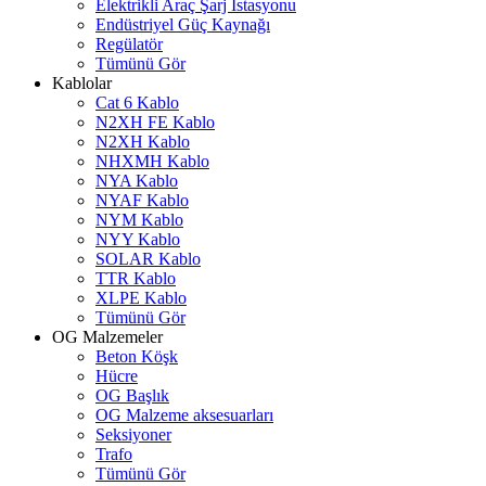
Elektrikli Araç Şarj İstasyonu
Endüstriyel Güç Kaynağı
Regülatör
Tümünü Gör
Kablolar
Cat 6 Kablo
N2XH FE Kablo
N2XH Kablo
NHXMH Kablo
NYA Kablo
NYAF Kablo
NYM Kablo
NYY Kablo
SOLAR Kablo
TTR Kablo
XLPE Kablo
Tümünü Gör
OG Malzemeler
Beton Köşk
Hücre
OG Başlık
OG Malzeme aksesuarları
Seksiyoner
Trafo
Tümünü Gör