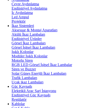
Çevre Aydınlatma
Endüstriyel Aydınlatma
İç Aydınlatma
Led Ampul
Projektör
İkaz Sistemleri
Aksesuar & Montaj Aparatları
Akülü İkaz Lambaları
Endüstriyel Ürünler
Görsel İkaz Lambaları
Görsel İşitsel İkaz Lambaları
Işıklı Kolonlar
Modüler Işıklı Kolonlar
Motorlu Siren
RGB LED Görsel İşitsel İkaz Lambalar
Siren ve Buzzer
Solar Güneş Enerjili İkaz Lambaları
Trafik Lambaları
Uçak ikaz Lambaları
Güç Kaynağı
Elektrikli Araç Şarj İstasyonu
Endüstriyel Güç Kaynağı
Regülatör
Kablolar