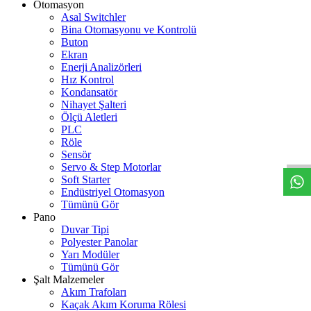
Otomasyon
Asal Switchler
Bina Otomasyonu ve Kontrolü
Buton
Ekran
Enerji Analizörleri
Hız Kontrol
Kondansatör
Nihayet Şalteri
Ölçü Aletleri
W
h
t
s
a
p
p
D
e
s
t
e
H
a
t
t
PLC
Röle
Sensör
Servo & Step Motorlar
Soft Starter
Endüstriyel Otomasyon
Tümünü Gör
Pano
Duvar Tipi
Polyester Panolar
Yarı Modüler
Tümünü Gör
Şalt Malzemeler
Akım Trafoları
Kaçak Akım Koruma Rölesi