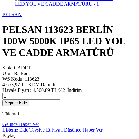
PELSAN
PELSAN 113623 BERLİN
100W 5000K IP65 LED YOL
VE CADDE ARMATÜRÜ
Stok: 0 ADET
Ürün Barkod:
WS Kodu: 113623
4.653,97 TL
KDV Dahildir
Havale Fiyatı :
4.560,89
TL
%2
İndirim
Sepete Ekle
Tükendi
Gelince Haber Ver
Listeme Ekle
Tavsiye Et
Fiyatı Düşünce Haber Ver
Paylaş