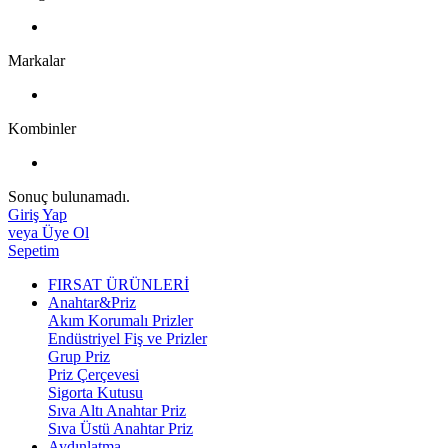
Markalar
Kombinler
Sonuç bulunamadı.
Giriş Yap
veya Üye Ol
Sepetim
FIRSAT ÜRÜNLERİ
Anahtar&Priz
Akım Korumalı Prizler
Endüstriyel Fiş ve Prizler
Grup Priz
Priz Çerçevesi
Sigorta Kutusu
Sıva Altı Anahtar Priz
Sıva Üstü Anahtar Priz
Aydınlatma