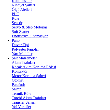
Kondansatör
Nihayet Şalteri
Ölçü Aletleri
PLC
Röle
Sensör
Servo & Step Motorlar
Soft Starter
Endüstriyel Otomasyon
Pano
Duvar Tipi
Polyester Panolar
Yarı Modüler
Şalt Malzemeler
Akım Trafoları
Kaçak Akım Koruma Rölesi
Kontaktör
Motor Koruma Şalteri
Otomat
Parafudr
Şalter
Termik Röle
Toroid Akım Trafoları
Transfer Şalteri
Yol Vericiler