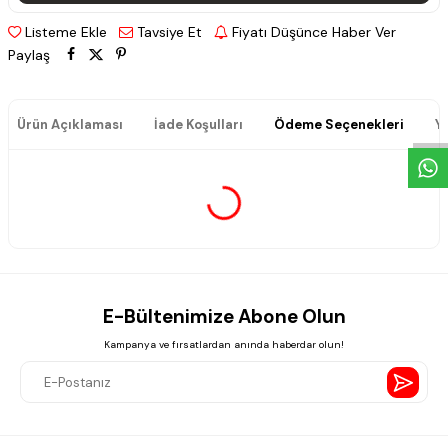
Listeme Ekle
Tavsiye Et
Fiyatı Düşünce Haber Ver
Paylaş
W
h
a
t
s
a
p
p
D
e
s
e
H
a
t
t
Ürün Açıklaması
İade Koşulları
Ödeme Seçenekleri
Y
E-Bültenimize Abone Olun
Kampanya ve fırsatlardan anında haberdar olun!