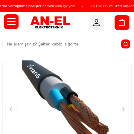
ar verdiğiniz siparişler hemen yola çıkıyor!
•
20.000 ₺ ve üzeri alışveriş