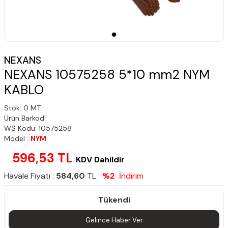
NEXANS
NEXANS 10575258 5*10 mm2 NYM
KABLO
Stok: 0 MT
Ürün Barkod:
WS Kodu: 10575258
Model :
NYM
596,53 TL
KDV Dahildir
Havale Fiyatı :
584,60
TL
%2
İndirim
Tükendi
Gelince Haber Ver