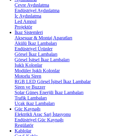
Çevre Aydınlatma
Endüstriyel Aydınlatma
İç Aydınlatma
Led Ampul
Projektör
İkaz Sistemleri
Aksesuar & Montaj Aparatları
Akülü İkaz Lambaları
Endüstriyel Ürünler
Görsel İkaz Lambaları
Görsel İşitsel İkaz Lambaları
Işıklı Kolonlar
Modüler Işıklı Kolonlar
Motorlu Siren
RGB LED Görsel İşitsel İkaz Lambalar
Siren ve Buzzer
Solar Güneş Enerjili İkaz Lambaları
Trafik Lambaları
Uçak ikaz Lambaları
Güç Kaynağı
Elektrikli Araç Şarj İstasyonu
Endüstriyel Güç Kaynağı
Regülatör
Kablolar