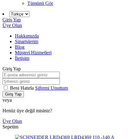
Tümünü Gör
Giriş Yap
Üye Olun
Hakkımızda
Siparişlerim
Blog
Müşteri Hizmetleri
İletişim
Giriş Yap
Beni Hatırla
Şifremi Unuttum
Giriş Yap
veya
Henüz üye değil misiniz?
Üye Olun
Sepetim