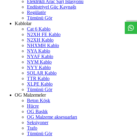
Elektrikli Araç Şarj İstasyonu
W
h
t
s
a
p
p
D
e
s
t
e
H
a
t
t
Endüstriyel Güç Kaynağı
Regülatör
Tümünü Gör
Kablolar
Cat 6 Kablo
N2XH FE Kablo
N2XH Kablo
NHXMH Kablo
NYA Kablo
NYAF Kablo
NYM Kablo
NYY Kablo
SOLAR Kablo
TTR Kablo
XLPE Kablo
Tümünü Gör
OG Malzemeler
Beton Köşk
Hücre
OG Başlık
OG Malzeme aksesuarları
Seksiyoner
Trafo
Tümünü Gör