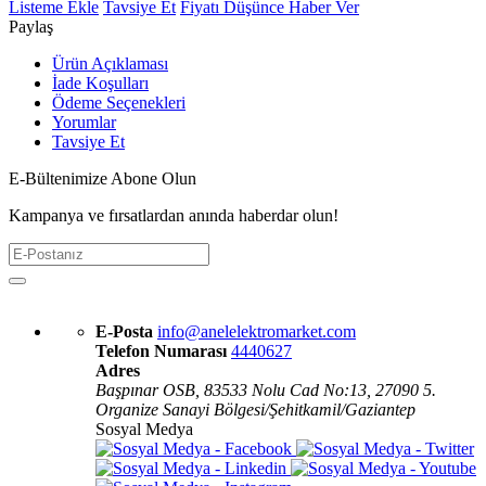
Listeme Ekle
Tavsiye Et
Fiyatı Düşünce Haber Ver
Paylaş
Ürün Açıklaması
İade Koşulları
Ödeme Seçenekleri
Yorumlar
Tavsiye Et
E-Bültenimize Abone Olun
Kampanya ve fırsatlardan anında haberdar olun!
E-Posta
info@anelelektromarket.com
Telefon Numarası
4440627
Adres
Başpınar OSB, 83533 Nolu Cad No:13, 27090 5.
Organize Sanayi Bölgesi/Şehitkamil/Gaziantep
Sosyal Medya