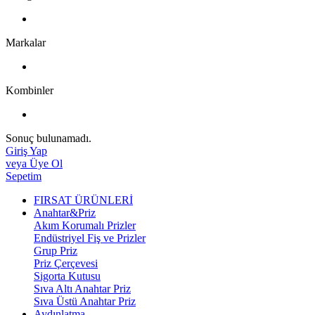
Markalar
Kombinler
Sonuç bulunamadı.
Giriş Yap
veya Üye Ol
Sepetim
FIRSAT ÜRÜNLERİ
Anahtar&Priz
Akım Korumalı Prizler
Endüstriyel Fiş ve Prizler
Grup Priz
Priz Çerçevesi
Sigorta Kutusu
Sıva Altı Anahtar Priz
Sıva Üstü Anahtar Priz
Aydınlatma