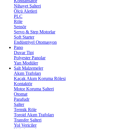
Kondansatör
Nihayet Şalteri
Ölçü Aletleri
PLC
Röle
Sensör
Servo & Step Motorlar
Soft Starter
Endüstriyel Otomasyon
Pano
Duvar Tipi
Polyester Panolar
Yarı Modüler
Şalt Malzemeler
Akım Trafoları
Kaçak Akım Koruma Rölesi
Kontaktör
Motor Koruma Şalteri
Otomat
Parafudr
Şalter
Termik Röle
Toroid Akım Trafoları
Transfer Şalteri
Yol Vericiler