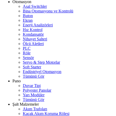
Otomasyon
Asal Switchler
Bina Otomasyonu ve Kontrolü
Buton
Ekran
Enerji Analizörleri
Hız Kontrol
Kondansatör
Nihayet Şalteri
Ölçü Aletleri
PLC
Röle
Sensör
Servo & Step Motorlar
Soft Starter
Endüstriyel Otomasyon
Tümünü Gör
Pano
Duvar Tipi
Polyester Panolar
Yarı Modüler
Tümünü Gör
Şalt Malzemeler
Akım Trafoları
Kaçak Akım Koruma Rölesi