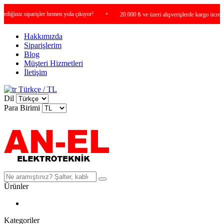
iniz siparişler hemen yola çıkıyor!
•
20.000 ₺ ve üzeri alışverişlerde kargo ücretsiz !
Hakkımızda
Siparişlerim
Blog
Müşteri Hizmetleri
İletişim
Türkçe / TL
Dil
Para Birimi
Ürünler
Kategoriler