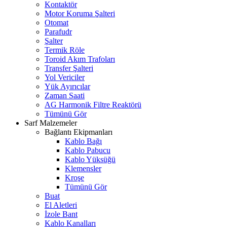
Kontaktör
Motor Koruma Şalteri
Otomat
Parafudr
Şalter
Termik Röle
Toroid Akım Trafoları
Transfer Şalteri
Yol Vericiler
Yük Ayırıcılar
Zaman Saati
AG Harmonik Filtre Reaktörü
Tümünü Gör
Sarf Malzemeler
Bağlantı Ekipmanları
Kablo Bağı
Kablo Pabucu
Kablo Yüksüğü
Klemensler
Kroşe
Tümünü Gör
Buat
El Aletleri
İzole Bant
Kablo Kanalları