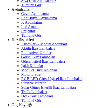
Sıva Üstü Anahtar Priz
Tümünü Gör
Aydınlatma
Çevre Aydınlatma
Endüstriyel Aydınlatma
İç Aydınlatma
Led Ampul
Projektör
Tümünü Gör
İkaz Sistemleri
Aksesuar & Montaj Aparatları
Akülü İkaz Lambaları
Endüstriyel Ürünler
Görsel İkaz Lambaları
Görsel İşitsel İkaz Lambaları
Işıklı Kolonlar
Modüler Işıklı Kolonlar
Motorlu Siren
RGB LED Görsel İşitsel İkaz Lambalar
Siren ve Buzzer
Solar Güneş Enerjili İkaz Lambaları
Trafik Lambaları
Uçak ikaz Lambaları
Tümünü Gör
Güç Kaynağı