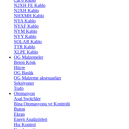
Cat 6 Kablo
N2XH FE Kablo
N2XH Kablo
NHXMH Kablo
NYA Kablo
NYAF Kablo
NYM Kablo
NYY Kablo
SOLAR Kablo
TTR Kablo
XLPE Kablo
OG Malzemeler
Beton Köşk
Hücre
OG Başlık
OG Malzeme aksesuarları
Seksiyoner
Trafo
Otomasyon
Asal Switchler
Bina Otomasyonu ve Kontrolü
Buton
Ekran
Enerji Analizörleri
Hız Kontrol