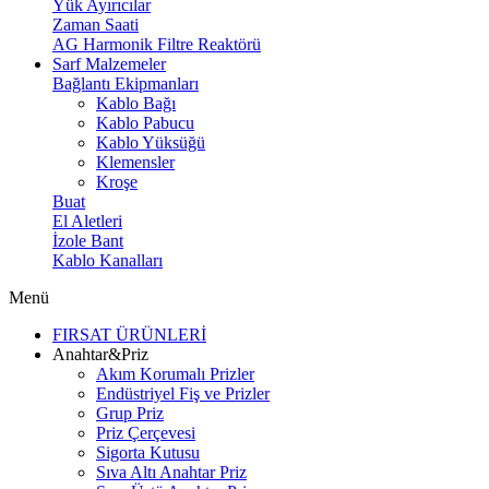
Yük Ayırıcılar
Zaman Saati
AG Harmonik Filtre Reaktörü
Sarf Malzemeler
Bağlantı Ekipmanları
Kablo Bağı
Kablo Pabucu
Kablo Yüksüğü
Klemensler
Kroşe
Buat
El Aletleri
İzole Bant
Kablo Kanalları
Menü
FIRSAT ÜRÜNLERİ
Anahtar&Priz
Akım Korumalı Prizler
Endüstriyel Fiş ve Prizler
Grup Priz
Priz Çerçevesi
Sigorta Kutusu
Sıva Altı Anahtar Priz