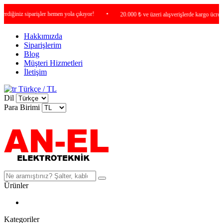
ğiniz siparişler hemen yola çıkıyor!
•
20.000 ₺ ve üzeri alışverişlerde kargo ücretsiz !
Hakkımızda
Siparişlerim
Blog
Müşteri Hizmetleri
İletişim
Türkçe / TL
Dil
Para Birimi
Ürünler
Kategoriler