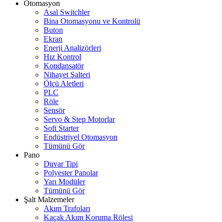
Otomasyon
Asal Switchler
Bina Otomasyonu ve Kontrolü
Buton
Ekran
Enerji Analizörleri
Hız Kontrol
Kondansatör
Nihayet Şalteri
Ölçü Aletleri
PLC
Röle
Sensör
Servo & Step Motorlar
Soft Starter
Endüstriyel Otomasyon
Tümünü Gör
Pano
Duvar Tipi
Polyester Panolar
Yarı Modüler
Tümünü Gör
Şalt Malzemeler
Akım Trafoları
Kaçak Akım Koruma Rölesi