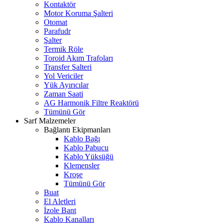
Kontaktör
Motor Koruma Şalteri
Otomat
Parafudr
Şalter
Termik Röle
Toroid Akım Trafoları
Transfer Şalteri
Yol Vericiler
Yük Ayırıcılar
Zaman Saati
AG Harmonik Filtre Reaktörü
Tümünü Gör
Sarf Malzemeler
Bağlantı Ekipmanları
Kablo Bağı
Kablo Pabucu
Kablo Yüksüğü
Klemensler
Kroşe
Tümünü Gör
Buat
El Aletleri
İzole Bant
Kablo Kanalları