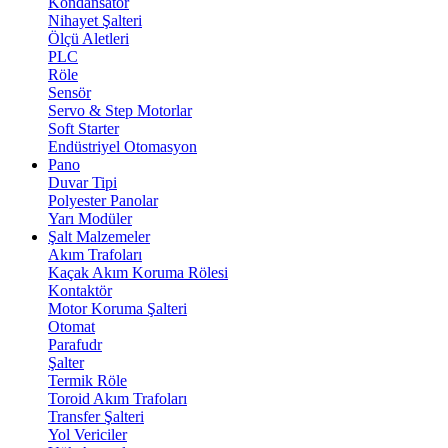
Kondansatör
Nihayet Şalteri
Ölçü Aletleri
PLC
Röle
Sensör
Servo & Step Motorlar
Soft Starter
Endüstriyel Otomasyon
Pano
Duvar Tipi
Polyester Panolar
Yarı Modüler
Şalt Malzemeler
Akım Trafoları
Kaçak Akım Koruma Rölesi
Kontaktör
Motor Koruma Şalteri
Otomat
Parafudr
Şalter
Termik Röle
Toroid Akım Trafoları
Transfer Şalteri
Yol Vericiler