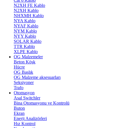
Cat 6 Kablo
N2XH FE Kablo
N2XH Kablo
NHXMH Kablo
NYA Kablo
NYAF Kablo
NYM Kablo
NYY Kablo
SOLAR Kablo
TTR Kablo
XLPE Kablo
OG Malzemeler
Beton Köşk
Hücre
OG Başlık
OG Malzeme aksesuarları
Seksiyoner
Trafo
Otomasyon
Asal Switchler
Bina Otomasyonu ve Kontrolü
Buton
Ekran
Enerji Analizörleri
Hız Kontrol