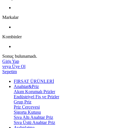
Markalar
Kombinler
Sonuç bulunamadı.
Giriş Yap
veya Üye Ol
Sepetim
FIRSAT ÜRÜNLERİ
Anahtar&Priz
Akım Korumalı Prizler
Endüstriyel Fiş ve Prizler
Grup Priz
Priz Çerçevesi
Sigorta Kutusu
Sıva Altı Anahtar Priz
Sıva Üstü Anahtar Priz
Aydınlatma