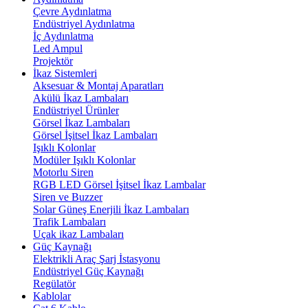
Çevre Aydınlatma
Endüstriyel Aydınlatma
İç Aydınlatma
Led Ampul
Projektör
İkaz Sistemleri
Aksesuar & Montaj Aparatları
Akülü İkaz Lambaları
Endüstriyel Ürünler
Görsel İkaz Lambaları
Görsel İşitsel İkaz Lambaları
Işıklı Kolonlar
Modüler Işıklı Kolonlar
Motorlu Siren
RGB LED Görsel İşitsel İkaz Lambalar
Siren ve Buzzer
Solar Güneş Enerjili İkaz Lambaları
Trafik Lambaları
Uçak ikaz Lambaları
Güç Kaynağı
Elektrikli Araç Şarj İstasyonu
Endüstriyel Güç Kaynağı
Regülatör
Kablolar