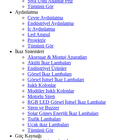
Sıva Üstü Anahtar Priz
Tümünü Gör
Aydınlatma
Çevre Aydınlatma
Endüstriyel Aydınlatma
İç Aydınlatma
Led Ampul
Projektör
Tümünü Gör
İkaz Sistemleri
Aksesuar & Montaj Aparatları
Akülü İkaz Lambaları
Endüstriyel Ürünler
Görsel İkaz Lambaları
Görsel İşitsel İkaz Lambaları
Işıklı Kolonlar
Modüler Işıklı Kolonlar
Motorlu Siren
RGB LED Görsel İşitsel İkaz Lambalar
Siren ve Buzzer
Solar Güneş Enerjili İkaz Lambaları
Trafik Lambaları
Uçak ikaz Lambaları
Tümünü Gör
Güç Kaynağı