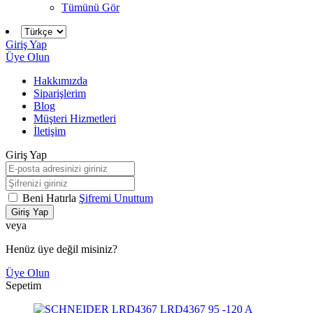
Tümünü Gör
Giriş Yap
Üye Olun
Hakkımızda
Siparişlerim
Blog
Müşteri Hizmetleri
İletişim
Giriş Yap
Beni Hatırla
Şifremi Unuttum
Giriş Yap
veya
Henüz üye değil misiniz?
Üye Olun
Sepetim