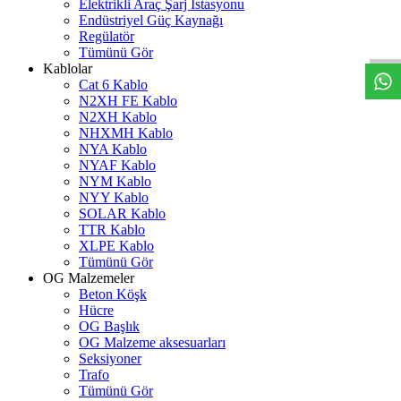
Elektrikli Araç Şarj İstasyonu
W
h
t
s
a
p
p
D
e
s
t
e
H
a
t
t
Endüstriyel Güç Kaynağı
Regülatör
Tümünü Gör
Kablolar
Cat 6 Kablo
N2XH FE Kablo
N2XH Kablo
NHXMH Kablo
NYA Kablo
NYAF Kablo
NYM Kablo
NYY Kablo
SOLAR Kablo
TTR Kablo
XLPE Kablo
Tümünü Gör
OG Malzemeler
Beton Köşk
Hücre
OG Başlık
OG Malzeme aksesuarları
Seksiyoner
Trafo
Tümünü Gör