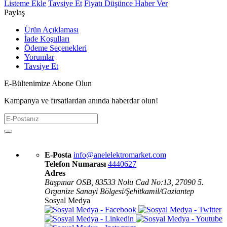
Listeme Ekle
Tavsiye Et
Fiyatı Düşünce Haber Ver
Paylaş
Ürün Açıklaması
İade Koşulları
Ödeme Seçenekleri
Yorumlar
Tavsiye Et
E-Bültenimize Abone Olun
Kampanya ve fırsatlardan anında haberdar olun!
E-Posta
info@anelelektromarket.com
Telefon Numarası
4440627
Adres
Başpınar OSB, 83533 Nolu Cad No:13, 27090 5.
Organize Sanayi Bölgesi/Şehitkamil/Gaziantep
Sosyal Medya