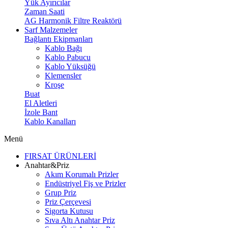
Yük Ayırıcılar
Zaman Saati
AG Harmonik Filtre Reaktörü
Sarf Malzemeler
Bağlantı Ekipmanları
Kablo Bağı
Kablo Pabucu
Kablo Yüksüğü
Klemensler
Kroşe
Buat
El Aletleri
İzole Bant
Kablo Kanalları
Menü
FIRSAT ÜRÜNLERİ
Anahtar&Priz
Akım Korumalı Prizler
Endüstriyel Fiş ve Prizler
Grup Priz
Priz Çerçevesi
Sigorta Kutusu
Sıva Altı Anahtar Priz