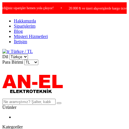
iniz siparişler hemen yola çıkıyor!
•
20.000 ₺ ve üzeri alışverişlerde kargo ücretsiz !
Hakkımızda
Siparişlerim
Blog
Müşteri Hizmetleri
İletişim
Türkçe / TL
Dil
Para Birimi
Ürünler
Kategoriler