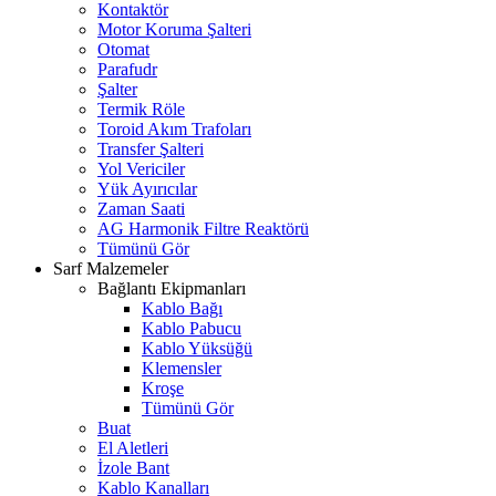
Kontaktör
Motor Koruma Şalteri
Otomat
Parafudr
Şalter
Termik Röle
Toroid Akım Trafoları
Transfer Şalteri
Yol Vericiler
Yük Ayırıcılar
Zaman Saati
AG Harmonik Filtre Reaktörü
Tümünü Gör
Sarf Malzemeler
Bağlantı Ekipmanları
Kablo Bağı
Kablo Pabucu
Kablo Yüksüğü
Klemensler
Kroşe
Tümünü Gör
Buat
El Aletleri
İzole Bant
Kablo Kanalları