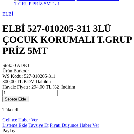
ELBİ
ELBİ 527-010205-311 3LÜ
ÇOCUK KORUMALI T.GRUP
PRİZ 5MT
Stok: 0 ADET
Ürün Barkod:
WS Kodu: 527-010205-311
300,00 TL
KDV Dahildir
Havale Fiyatı :
294,00
TL
%2
İndirim
Sepete Ekle
Tükendi
Gelince Haber Ver
Listeme Ekle
Tavsiye Et
Fiyatı Düşünce Haber Ver
Paylaş