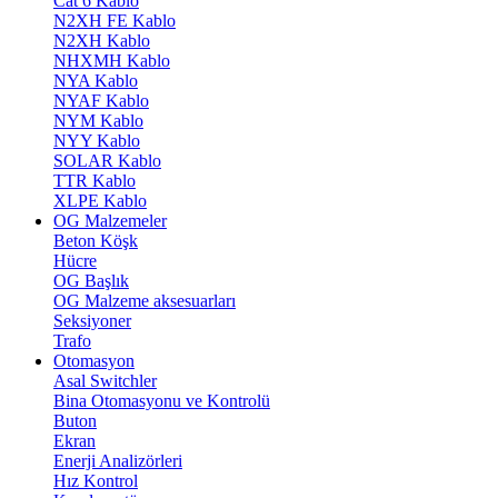
Cat 6 Kablo
N2XH FE Kablo
N2XH Kablo
NHXMH Kablo
NYA Kablo
NYAF Kablo
NYM Kablo
NYY Kablo
SOLAR Kablo
TTR Kablo
XLPE Kablo
OG Malzemeler
Beton Köşk
Hücre
OG Başlık
OG Malzeme aksesuarları
Seksiyoner
Trafo
Otomasyon
Asal Switchler
Bina Otomasyonu ve Kontrolü
Buton
Ekran
Enerji Analizörleri
Hız Kontrol