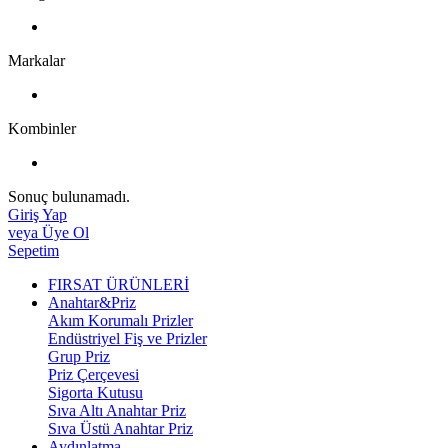
Markalar
Kombinler
Sonuç bulunamadı.
Giriş Yap
veya Üye Ol
Sepetim
FIRSAT ÜRÜNLERİ
Anahtar&Priz
Akım Korumalı Prizler
Endüstriyel Fiş ve Prizler
Grup Priz
Priz Çerçevesi
Sigorta Kutusu
Sıva Altı Anahtar Priz
Sıva Üstü Anahtar Priz
Aydınlatma