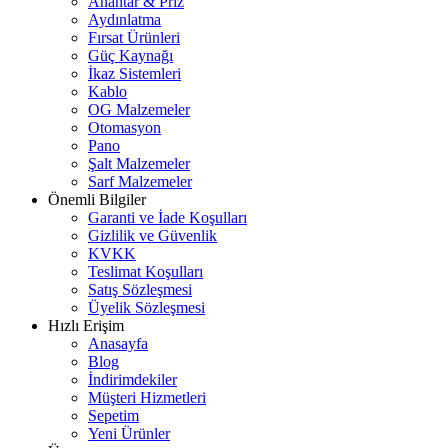
Anahtar & Priz
Aydınlatma
Fırsat Ürünleri
Güç Kaynağı
İkaz Sistemleri
Kablo
OG Malzemeler
Otomasyon
Pano
Şalt Malzemeler
Sarf Malzemeler
Önemli Bilgiler
Garanti ve İade Koşulları
Gizlilik ve Güvenlik
KVKK
Teslimat Koşulları
Satış Sözleşmesi
Üyelik Sözleşmesi
Hızlı Erişim
Anasayfa
Blog
İndirimdekiler
Müşteri Hizmetleri
Sepetim
Yeni Ürünler