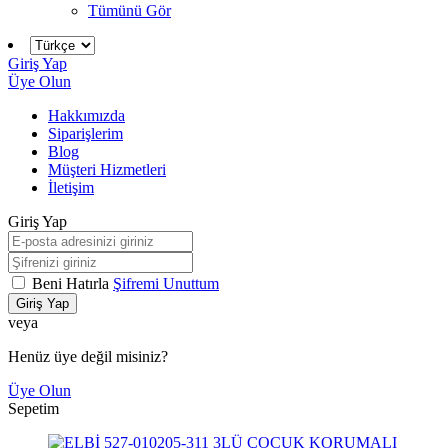
Tümünü Gör
Giriş Yap
Üye Olun
Hakkımızda
Siparişlerim
Blog
Müşteri Hizmetleri
İletişim
Giriş Yap
Beni Hatırla
Şifremi Unuttum
Giriş Yap
veya
Henüz üye değil misiniz?
Üye Olun
Sepetim