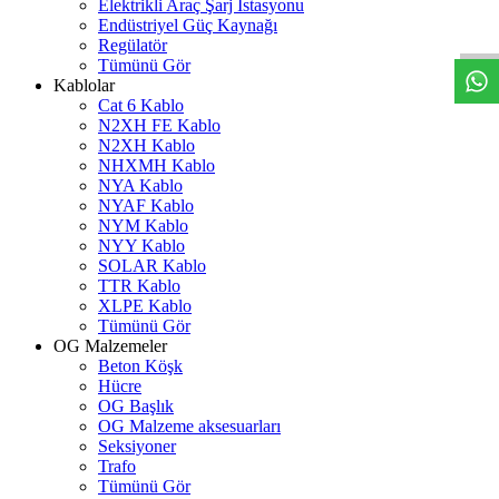
W
h
t
s
a
p
p
D
e
s
t
e
H
a
t
t
Elektrikli Araç Şarj İstasyonu
Endüstriyel Güç Kaynağı
Regülatör
Tümünü Gör
Kablolar
Cat 6 Kablo
N2XH FE Kablo
N2XH Kablo
NHXMH Kablo
NYA Kablo
NYAF Kablo
NYM Kablo
NYY Kablo
SOLAR Kablo
TTR Kablo
XLPE Kablo
Tümünü Gör
OG Malzemeler
Beton Köşk
Hücre
OG Başlık
OG Malzeme aksesuarları
Seksiyoner
Trafo
Tümünü Gör