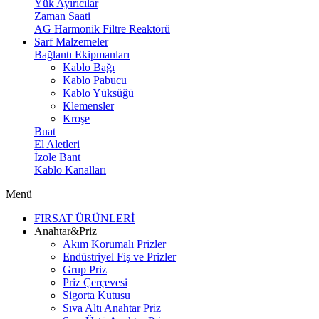
Yük Ayırıcılar
Zaman Saati
AG Harmonik Filtre Reaktörü
Sarf Malzemeler
Bağlantı Ekipmanları
Kablo Bağı
Kablo Pabucu
Kablo Yüksüğü
Klemensler
Kroşe
Buat
El Aletleri
İzole Bant
Kablo Kanalları
Menü
FIRSAT ÜRÜNLERİ
Anahtar&Priz
Akım Korumalı Prizler
Endüstriyel Fiş ve Prizler
Grup Priz
Priz Çerçevesi
Sigorta Kutusu
Sıva Altı Anahtar Priz