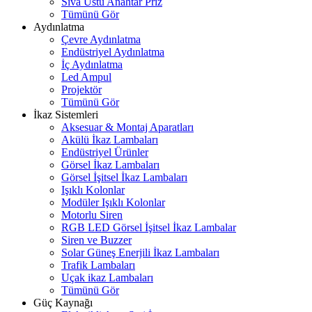
Sıva Üstü Anahtar Priz
Tümünü Gör
Aydınlatma
Çevre Aydınlatma
Endüstriyel Aydınlatma
İç Aydınlatma
Led Ampul
Projektör
Tümünü Gör
İkaz Sistemleri
Aksesuar & Montaj Aparatları
Akülü İkaz Lambaları
Endüstriyel Ürünler
Görsel İkaz Lambaları
Görsel İşitsel İkaz Lambaları
Işıklı Kolonlar
Modüler Işıklı Kolonlar
Motorlu Siren
RGB LED Görsel İşitsel İkaz Lambalar
Siren ve Buzzer
Solar Güneş Enerjili İkaz Lambaları
Trafik Lambaları
Uçak ikaz Lambaları
Tümünü Gör
Güç Kaynağı