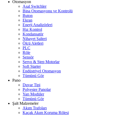
Otomasyon
Asal Switchler
Bina Otomasyonu ve Kontrolü
Buton
Ekran
Enerji Analizörleri
Hız Kontrol
Kondansatör
Nihayet Şalteri
Ölçü Aletleri
PLC
Röle
Sensör
Servo & Step Motorlar
Soft Starter
Endüstriyel Otomasyon
Tümünü Gör
Pano
Duvar Tipi
Polyester Panolar
Yarı Modüler
Tümünü Gör
Şalt Malzemeler
Akım Trafoları
Kaçak Akım Koruma Rölesi