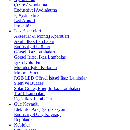
Çevre Aydınlatma
Endüstriyel Aydınlatma
İç Aydınlatma
Led Ampul
Projektör
İkaz Sistemleri
Aksesuar & Montaj Aparatları
Akülü İkaz Lambaları
Endüstriyel Ürünler
Görsel İkaz Lambaları
Görsel İşitsel İkaz Lambaları
Işıklı Kolonlar
Modüler Işıklı Kolonlar
Motorlu Siren
RGB LED Görsel İşitsel İkaz Lambalar
Siren ve Buzzer
Solar Güneş Enerjili İkaz Lambaları
Trafik Lambaları
Uçak ikaz Lambaları
Güç Kaynağı
Elektrikli Araç Şarj İstasyonu
Endüstriyel Güç Kaynağı
Regülatör
Kablolar