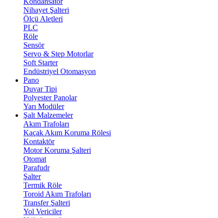
Kondansatör
Nihayet Şalteri
Ölçü Aletleri
PLC
Röle
Sensör
Servo & Step Motorlar
Soft Starter
Endüstriyel Otomasyon
Pano
Duvar Tipi
Polyester Panolar
Yarı Modüler
Şalt Malzemeler
Akım Trafoları
Kaçak Akım Koruma Rölesi
Kontaktör
Motor Koruma Şalteri
Otomat
Parafudr
Şalter
Termik Röle
Toroid Akım Trafoları
Transfer Şalteri
Yol Vericiler