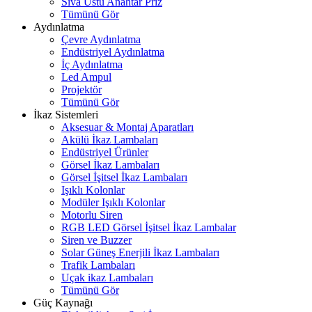
Sıva Üstü Anahtar Priz
Tümünü Gör
Aydınlatma
Çevre Aydınlatma
Endüstriyel Aydınlatma
İç Aydınlatma
Led Ampul
Projektör
Tümünü Gör
İkaz Sistemleri
Aksesuar & Montaj Aparatları
Akülü İkaz Lambaları
Endüstriyel Ürünler
Görsel İkaz Lambaları
Görsel İşitsel İkaz Lambaları
Işıklı Kolonlar
Modüler Işıklı Kolonlar
Motorlu Siren
RGB LED Görsel İşitsel İkaz Lambalar
Siren ve Buzzer
Solar Güneş Enerjili İkaz Lambaları
Trafik Lambaları
Uçak ikaz Lambaları
Tümünü Gör
Güç Kaynağı