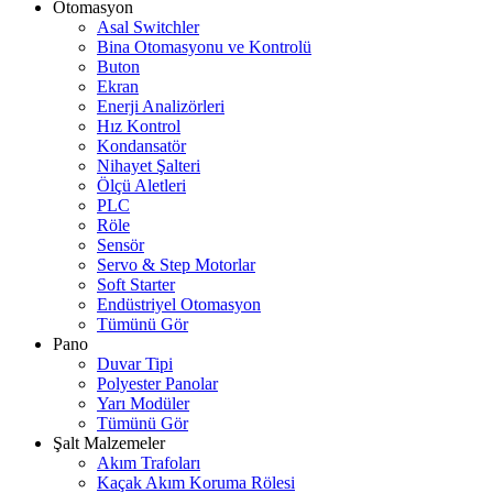
Otomasyon
Asal Switchler
Bina Otomasyonu ve Kontrolü
Buton
Ekran
Enerji Analizörleri
Hız Kontrol
Kondansatör
Nihayet Şalteri
Ölçü Aletleri
PLC
Röle
Sensör
Servo & Step Motorlar
Soft Starter
Endüstriyel Otomasyon
Tümünü Gör
Pano
Duvar Tipi
Polyester Panolar
Yarı Modüler
Tümünü Gör
Şalt Malzemeler
Akım Trafoları
Kaçak Akım Koruma Rölesi