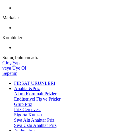
Markalar
Kombinler
Sonuç bulunamadı.
Giriş Yap
veya Üye Ol
Sepetim
FIRSAT ÜRÜNLERİ
Anahtar&Priz
Akım Korumalı Prizler
Endüstriyel Fiş ve Prizler
Grup Priz
Priz Çerçevesi
Sigorta Kutusu
Sıva Altı Anahtar Priz
Sıva Üstü Anahtar Priz
Aydınlatma