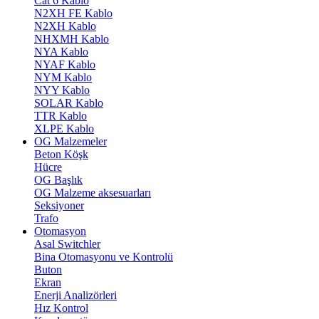
Cat 6 Kablo
N2XH FE Kablo
N2XH Kablo
NHXMH Kablo
NYA Kablo
NYAF Kablo
NYM Kablo
NYY Kablo
SOLAR Kablo
TTR Kablo
XLPE Kablo
OG Malzemeler
Beton Köşk
Hücre
OG Başlık
OG Malzeme aksesuarları
Seksiyoner
Trafo
Otomasyon
Asal Switchler
Bina Otomasyonu ve Kontrolü
Buton
Ekran
Enerji Analizörleri
Hız Kontrol