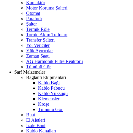
Kontaktör
Motor Koruma Şalteri
Otomat
Parafudr
Şalter
Termik Röle
Toroid Akım Trafoları
Transfer Şalteri
Yol Vericiler
Yük Ayırıcılar
Zaman Saati
AG Harmonik Filtre Reaktörü
Tümünü Gör
Sarf Malzemeler
Bağlantı Ekipmanları
Kablo Bağı
Kablo Pabucu
Kablo Yüksüğü
Klemensler
Kroşe
Tümünü Gör
Buat
El Aletleri
İzole Bant
Kablo Kanalları