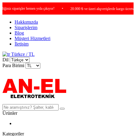
iz siparişler hemen yola çıkıyor!
•
20.000 ₺ ve üzeri alışverişlerde kargo ücretsiz !
Hakkımızda
Siparişlerim
Blog
Müşteri Hizmetleri
İletişim
Türkçe / TL
Dil
Para Birimi
Ürünler
Kategoriler