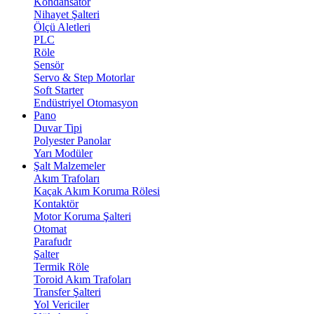
Kondansatör
Nihayet Şalteri
Ölçü Aletleri
PLC
Röle
Sensör
Servo & Step Motorlar
Soft Starter
Endüstriyel Otomasyon
Pano
Duvar Tipi
Polyester Panolar
Yarı Modüler
Şalt Malzemeler
Akım Trafoları
Kaçak Akım Koruma Rölesi
Kontaktör
Motor Koruma Şalteri
Otomat
Parafudr
Şalter
Termik Röle
Toroid Akım Trafoları
Transfer Şalteri
Yol Vericiler