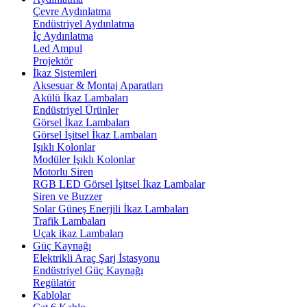
Çevre Aydınlatma
Endüstriyel Aydınlatma
İç Aydınlatma
Led Ampul
Projektör
İkaz Sistemleri
Aksesuar & Montaj Aparatları
Akülü İkaz Lambaları
Endüstriyel Ürünler
Görsel İkaz Lambaları
Görsel İşitsel İkaz Lambaları
Işıklı Kolonlar
Modüler Işıklı Kolonlar
Motorlu Siren
RGB LED Görsel İşitsel İkaz Lambalar
Siren ve Buzzer
Solar Güneş Enerjili İkaz Lambaları
Trafik Lambaları
Uçak ikaz Lambaları
Güç Kaynağı
Elektrikli Araç Şarj İstasyonu
Endüstriyel Güç Kaynağı
Regülatör
Kablolar