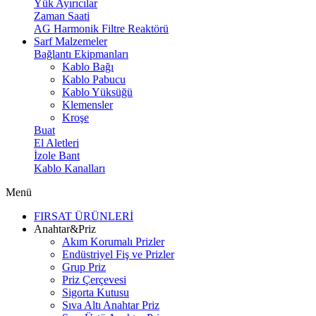
Yük Ayırıcılar
Zaman Saati
AG Harmonik Filtre Reaktörü
Sarf Malzemeler
Bağlantı Ekipmanları
Kablo Bağı
Kablo Pabucu
Kablo Yüksüğü
Klemensler
Kroşe
Buat
El Aletleri
İzole Bant
Kablo Kanalları
Menü
FIRSAT ÜRÜNLERİ
Anahtar&Priz
Akım Korumalı Prizler
Endüstriyel Fiş ve Prizler
Grup Priz
Priz Çerçevesi
Sigorta Kutusu
Sıva Altı Anahtar Priz