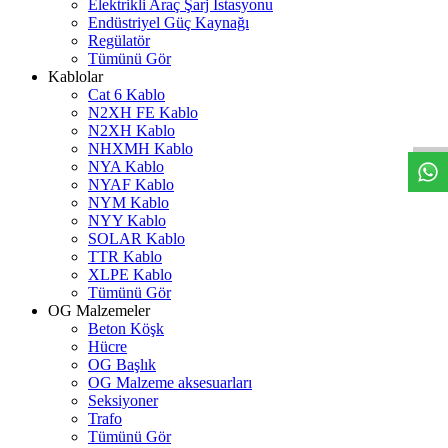
Elektrikli Araç Şarj İstasyonu
Endüstriyel Güç Kaynağı
Regülatör
Tümünü Gör
Kablolar
W
h
t
s
a
p
p
D
e
s
t
e
H
a
t
t
Cat 6 Kablo
N2XH FE Kablo
N2XH Kablo
NHXMH Kablo
NYA Kablo
NYAF Kablo
NYM Kablo
NYY Kablo
SOLAR Kablo
TTR Kablo
XLPE Kablo
Tümünü Gör
OG Malzemeler
Beton Köşk
Hücre
OG Başlık
OG Malzeme aksesuarları
Seksiyoner
Trafo
Tümünü Gör