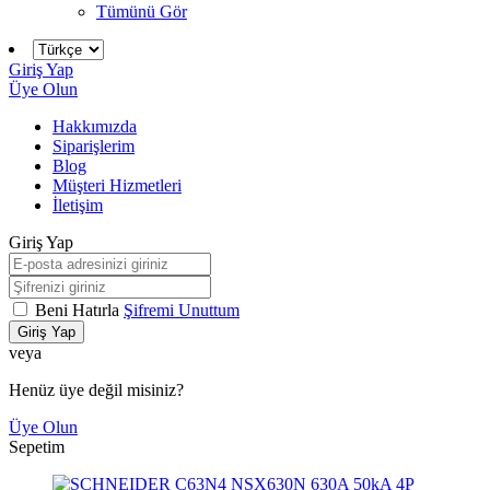
Tümünü Gör
Giriş Yap
Üye Olun
Hakkımızda
Siparişlerim
Blog
Müşteri Hizmetleri
İletişim
Giriş Yap
Beni Hatırla
Şifremi Unuttum
Giriş Yap
veya
Henüz üye değil misiniz?
Üye Olun
Sepetim