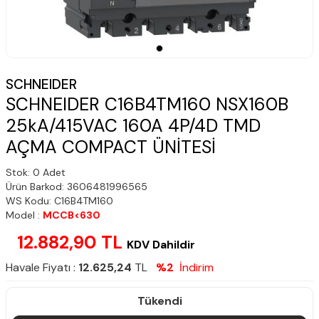
SCHNEIDER
SCHNEIDER C16B4TM160 NSX160B
25kA/415VAC 160A 4P/4D TMD
AÇMA COMPACT ÜNİTESİ
Stok: 0 Adet
Ürün Barkod: 3606481996565
WS Kodu: C16B4TM160
Model :
MCCB<630
12.882,90 TL
KDV Dahildir
Havale Fiyatı :
12.625,24
TL
%2
İndirim
Tükendi