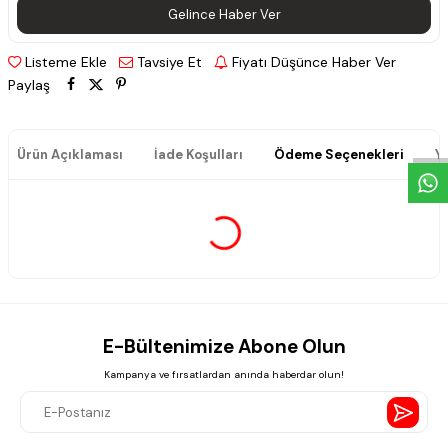
Gelince Haber Ver
Listeme Ekle
Tavsiye Et
Fiyatı Düşünce Haber Ver
Paylaş
W
h
a
t
s
a
p
p
D
e
s
e
H
a
t
t
Ürün Açıklaması
İade Koşulları
Ödeme Seçenekleri
Y
E-Bültenimize Abone Olun
Kampanya ve fırsatlardan anında haberdar olun!