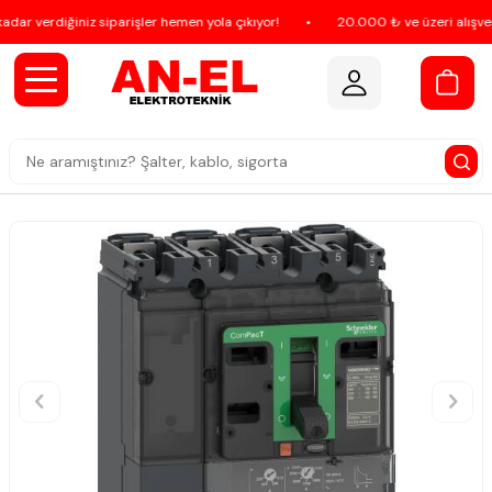
ar verdiğiniz siparişler hemen yola çıkıyor!
•
20.000 ₺ ve üzeri alışveriş