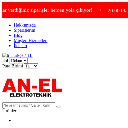
ğiniz siparişler hemen yola çıkıyor!
•
20.000 ₺ ve üzeri a
Hakkımızda
Siparişlerim
Blog
Müşteri Hizmetleri
İletişim
Türkçe / TL
Dil
Para Birimi
Ürünler