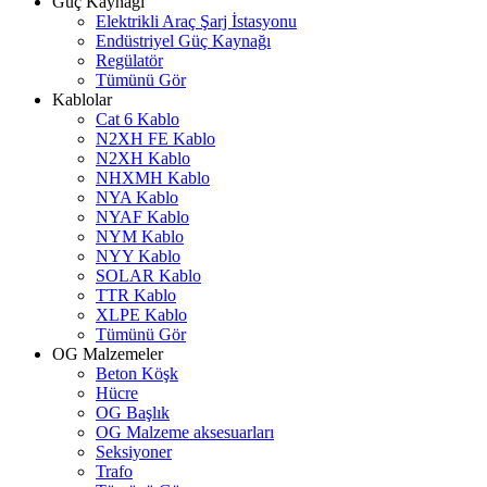
Güç Kaynağı
Elektrikli Araç Şarj İstasyonu
Endüstriyel Güç Kaynağı
Regülatör
Tümünü Gör
Kablolar
Cat 6 Kablo
N2XH FE Kablo
N2XH Kablo
NHXMH Kablo
NYA Kablo
NYAF Kablo
NYM Kablo
NYY Kablo
SOLAR Kablo
TTR Kablo
XLPE Kablo
Tümünü Gör
OG Malzemeler
Beton Köşk
Hücre
OG Başlık
OG Malzeme aksesuarları
Seksiyoner
Trafo