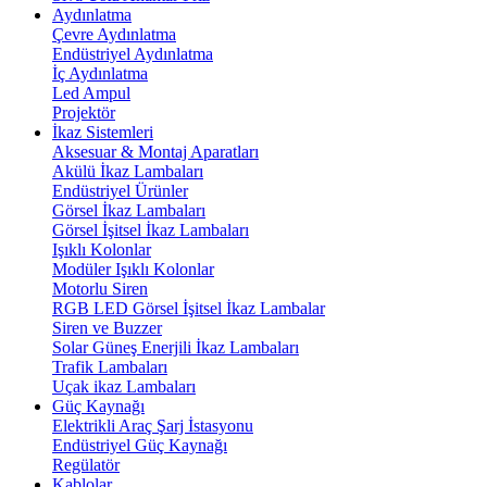
Aydınlatma
Çevre Aydınlatma
Endüstriyel Aydınlatma
İç Aydınlatma
Led Ampul
Projektör
İkaz Sistemleri
Aksesuar & Montaj Aparatları
Akülü İkaz Lambaları
Endüstriyel Ürünler
Görsel İkaz Lambaları
Görsel İşitsel İkaz Lambaları
Işıklı Kolonlar
Modüler Işıklı Kolonlar
Motorlu Siren
RGB LED Görsel İşitsel İkaz Lambalar
Siren ve Buzzer
Solar Güneş Enerjili İkaz Lambaları
Trafik Lambaları
Uçak ikaz Lambaları
Güç Kaynağı
Elektrikli Araç Şarj İstasyonu
Endüstriyel Güç Kaynağı
Regülatör
Kablolar