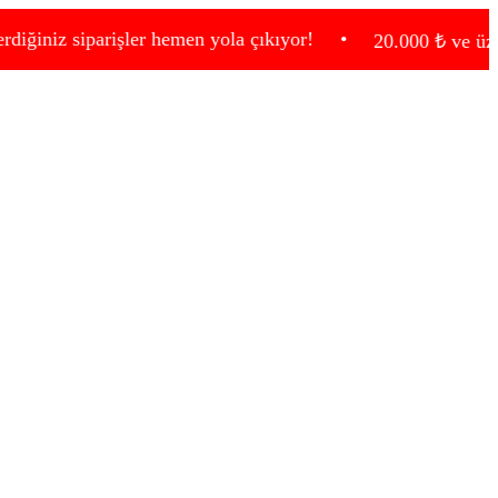
siparişler hemen yola çıkıyor!
•
20.000 ₺ ve üzeri alışver