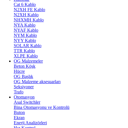
Cat 6 Kablo
N2XH FE Kablo
N2XH Kablo
NHXMH Kablo
NYA Kablo
NYAF Kablo
NYM Kablo
NYY Kablo
SOLAR Kablo
TTR Kablo
XLPE Kablo
OG Malzemeler
Beton Köşk
Hücre
OG Başlık
OG Malzeme aksesuarları
Seksiyoner
Trafo
Otomasyon
Asal Switchler
Bina Otomasyonu ve Kontrolü
Buton
Ekran
Enerji Analizörleri
Hız Kontrol