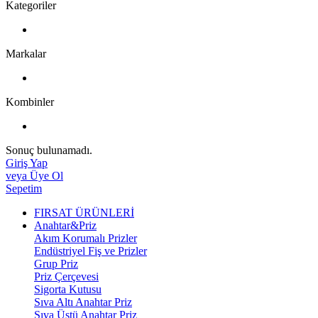
Kategoriler
Markalar
Kombinler
Sonuç bulunamadı.
Giriş Yap
veya Üye Ol
Sepetim
FIRSAT ÜRÜNLERİ
Anahtar&Priz
Akım Korumalı Prizler
Endüstriyel Fiş ve Prizler
Grup Priz
Priz Çerçevesi
Sigorta Kutusu
Sıva Altı Anahtar Priz
Sıva Üstü Anahtar Priz