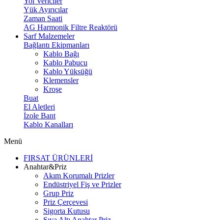
Yol Vericiler
Yük Ayırıcılar
Zaman Saati
AG Harmonik Filtre Reaktörü
Sarf Malzemeler
Bağlantı Ekipmanları
Kablo Bağı
Kablo Pabucu
Kablo Yüksüğü
Klemensler
Kroşe
Buat
El Aletleri
İzole Bant
Kablo Kanalları
Menü
FIRSAT ÜRÜNLERİ
Anahtar&Priz
Akım Korumalı Prizler
Endüstriyel Fiş ve Prizler
Grup Priz
Priz Çerçevesi
Sigorta Kutusu
Sıva Altı Anahtar Priz