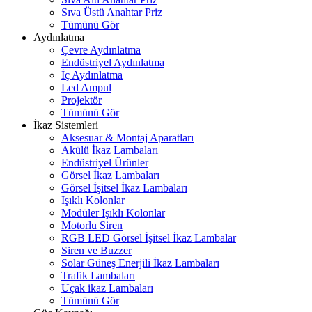
Sıva Üstü Anahtar Priz
Tümünü Gör
Aydınlatma
Çevre Aydınlatma
Endüstriyel Aydınlatma
İç Aydınlatma
Led Ampul
Projektör
Tümünü Gör
İkaz Sistemleri
Aksesuar & Montaj Aparatları
Akülü İkaz Lambaları
Endüstriyel Ürünler
Görsel İkaz Lambaları
Görsel İşitsel İkaz Lambaları
Işıklı Kolonlar
Modüler Işıklı Kolonlar
Motorlu Siren
RGB LED Görsel İşitsel İkaz Lambalar
Siren ve Buzzer
Solar Güneş Enerjili İkaz Lambaları
Trafik Lambaları
Uçak ikaz Lambaları
Tümünü Gör