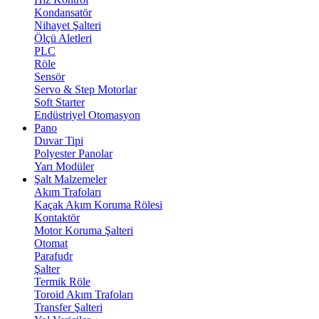
Kondansatör
Nihayet Şalteri
Ölçü Aletleri
PLC
Röle
Sensör
Servo & Step Motorlar
Soft Starter
Endüstriyel Otomasyon
Pano
Duvar Tipi
Polyester Panolar
Yarı Modüler
Şalt Malzemeler
Akım Trafoları
Kaçak Akım Koruma Rölesi
Kontaktör
Motor Koruma Şalteri
Otomat
Parafudr
Şalter
Termik Röle
Toroid Akım Trafoları
Transfer Şalteri