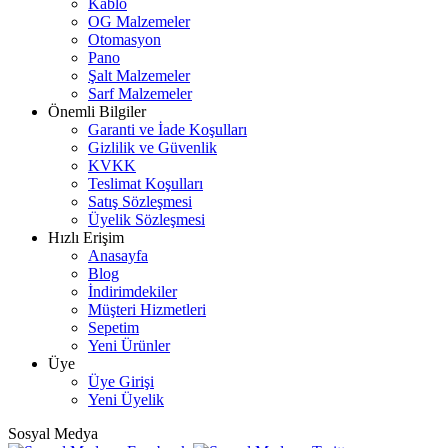
Kablo
OG Malzemeler
Otomasyon
Pano
Şalt Malzemeler
Sarf Malzemeler
Önemli Bilgiler
Garanti ve İade Koşulları
Gizlilik ve Güvenlik
KVKK
Teslimat Koşulları
Satış Sözleşmesi
Üyelik Sözleşmesi
Hızlı Erişim
Anasayfa
Blog
İndirimdekiler
Müşteri Hizmetleri
Sepetim
Yeni Ürünler
Üye
Üye Girişi
Yeni Üyelik
Sosyal Medya