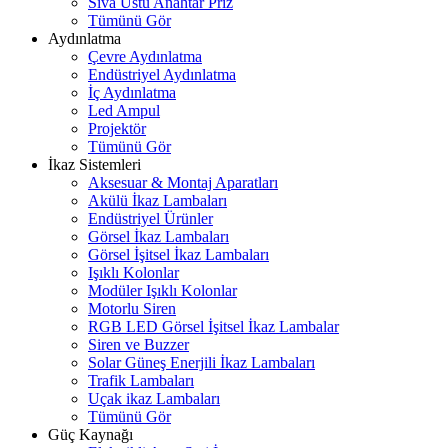
Sıva Üstü Anahtar Priz
Tümünü Gör
Aydınlatma
Çevre Aydınlatma
Endüstriyel Aydınlatma
İç Aydınlatma
Led Ampul
Projektör
Tümünü Gör
İkaz Sistemleri
Aksesuar & Montaj Aparatları
Akülü İkaz Lambaları
Endüstriyel Ürünler
Görsel İkaz Lambaları
Görsel İşitsel İkaz Lambaları
Işıklı Kolonlar
Modüler Işıklı Kolonlar
Motorlu Siren
RGB LED Görsel İşitsel İkaz Lambalar
Siren ve Buzzer
Solar Güneş Enerjili İkaz Lambaları
Trafik Lambaları
Uçak ikaz Lambaları
Tümünü Gör
Güç Kaynağı