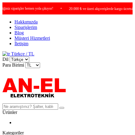
z siparişler hemen yola çıkıyor!
•
20.000 ₺ ve üzeri alışverişlerde kargo ücretsiz !
Hakkımızda
Siparişlerim
Blog
Müşteri Hizmetleri
İletişim
Türkçe / TL
Dil
Para Birimi
Ürünler
Kategoriler