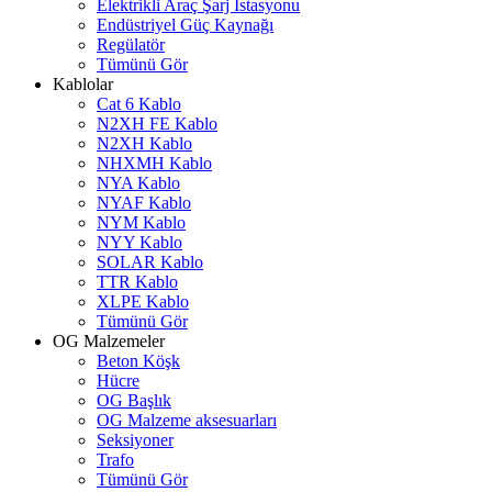
Elektrikli Araç Şarj İstasyonu
Endüstriyel Güç Kaynağı
Regülatör
Tümünü Gör
Kablolar
Cat 6 Kablo
N2XH FE Kablo
N2XH Kablo
NHXMH Kablo
NYA Kablo
NYAF Kablo
NYM Kablo
NYY Kablo
SOLAR Kablo
TTR Kablo
XLPE Kablo
Tümünü Gör
OG Malzemeler
Beton Köşk
Hücre
OG Başlık
OG Malzeme aksesuarları
Seksiyoner
Trafo
Tümünü Gör