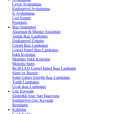
Çevre Aydınlatma
Endüstriyel Aydınlatma
İç Aydınlatma
Led Ampul
Projektör
İkaz Sistemleri
Aksesuar & Montaj Aparatları
Akülü İkaz Lambaları
Endüstriyel Ürünler
Görsel İkaz Lambaları
Görsel İşitsel İkaz Lambaları
Işıklı Kolonlar
Modüler Işıklı Kolonlar
Motorlu Siren
RGB LED Görsel İşitsel İkaz Lambalar
Siren ve Buzzer
Solar Güneş Enerjili İkaz Lambaları
Trafik Lambaları
Uçak ikaz Lambaları
Güç Kaynağı
Elektrikli Araç Şarj İstasyonu
Endüstriyel Güç Kaynağı
Regülatör
Kablolar