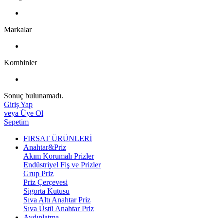
Markalar
Kombinler
Sonuç bulunamadı.
Giriş Yap
veya Üye Ol
Sepetim
FIRSAT ÜRÜNLERİ
Anahtar&Priz
Akım Korumalı Prizler
Endüstriyel Fiş ve Prizler
Grup Priz
Priz Çerçevesi
Sigorta Kutusu
Sıva Altı Anahtar Priz
Sıva Üstü Anahtar Priz
Aydınlatma