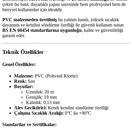
çeken bu bant, dayanıklı yapısı sayesinde hem profesyonel hem de
bireysel kullanımlar için idealdir.
PVC malzemeden üretilmiş
bu yalıtım bandı, yüksek sıcaklık
dayanımı ve kendini söndürme özelliği ile güvenli kullanım sunar.
BS EN 60454 standartlarına uygunluğu
, kalite ve güvenilirliği
garanti eder.
Teknik Özellikler
Genel Özellikler:
Malzeme:
PVC (Polivinil Klorür)
Renk:
Sarı
Boyutlar:
Uzunluk: 20 m
Genişlik: 19 mm
Kalınlık: 0,13 mm
Alev Geciktirici:
Kendi kendini söndürme özelliği
Çalışma Sıcaklık Aralığı:
0°C ila +90°C
Standartlar ve Sertifikalar: