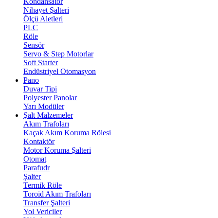
Kondansatör
Nihayet Şalteri
Ölçü Aletleri
PLC
Röle
Sensör
Servo & Step Motorlar
Soft Starter
Endüstriyel Otomasyon
Pano
Duvar Tipi
Polyester Panolar
Yarı Modüler
Şalt Malzemeler
Akım Trafoları
Kaçak Akım Koruma Rölesi
Kontaktör
Motor Koruma Şalteri
Otomat
Parafudr
Şalter
Termik Röle
Toroid Akım Trafoları
Transfer Şalteri
Yol Vericiler