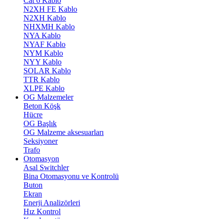
Cat 6 Kablo
N2XH FE Kablo
N2XH Kablo
NHXMH Kablo
NYA Kablo
NYAF Kablo
NYM Kablo
NYY Kablo
SOLAR Kablo
TTR Kablo
XLPE Kablo
OG Malzemeler
Beton Köşk
Hücre
OG Başlık
OG Malzeme aksesuarları
Seksiyoner
Trafo
Otomasyon
Asal Switchler
Bina Otomasyonu ve Kontrolü
Buton
Ekran
Enerji Analizörleri
Hız Kontrol