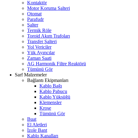
Kontaktör
Motor Koruma Şalteri
Otomat
Parafudr
Şalter
Termik Röle
Toroid Akım Trafoları
Transfer Şalteri
Yol Vericiler
Yük Ayırıcılar
Zaman Saati
AG Harmonik Filtre Reaktörü
Tümünü Gör
Sarf Malzemeler
Bağlantı Ekipmanları
Kablo Bağı
Kablo Pabucu
Kablo Yüksüğü
Klemensler
Kroşe
Tümünü Gör
Buat
El Aletleri
İzole Bant
Kablo Kanalları