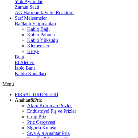
Yük Ayırıcılar
Zaman Saati
AG Harmonik Filtre Reaktörü
Sarf Malzemeler
Bağlantı Ekipmanları
Kablo Bağı
Kablo Pabucu
Kablo Yüksüğü
Klemensler
Kroşe
Buat
El Aletleri
İzole Bant
Kablo Kanalları
Menü
FIRSAT ÜRÜNLERİ
Anahtar&Priz
Akım Korumalı Prizler
Endüstriyel Fiş ve Prizler
Grup Priz
Priz Çerçevesi
Sigorta Kutusu
Sıva Altı Anahtar Priz