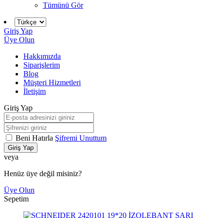
Tümünü Gör
Giriş Yap
Üye Olun
Hakkımızda
Siparişlerim
Blog
Müşteri Hizmetleri
İletişim
Giriş Yap
Beni Hatırla
Şifremi Unuttum
Giriş Yap
veya
Henüz üye değil misiniz?
Üye Olun
Sepetim