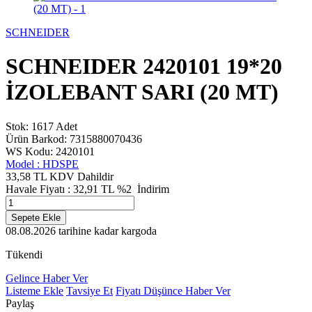
SCHNEIDER
SCHNEIDER 2420101 19*20
İZOLEBANT SARI (20 MT)
Stok: 1617 Adet
Ürün Barkod: 7315880070436
WS Kodu: 2420101
Model :
HDSPE
33,58 TL
KDV Dahildir
Havale Fiyatı :
32,91
TL
%2
İndirim
Sepete Ekle
08.08.2026
tarihine kadar kargoda
Tükendi
Gelince Haber Ver
Listeme Ekle
Tavsiye Et
Fiyatı Düşünce Haber Ver
Paylaş