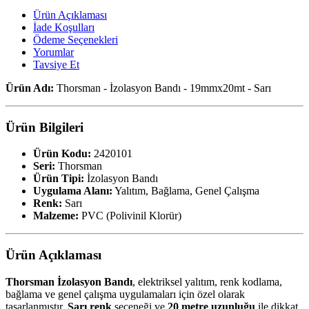
Ürün Açıklaması
İade Koşulları
Ödeme Seçenekleri
Yorumlar
Tavsiye Et
Ürün Adı:
Thorsman - İzolasyon Bandı - 19mmx20mt - Sarı
Ürün Bilgileri
Ürün Kodu:
2420101
Seri:
Thorsman
Ürün Tipi:
İzolasyon Bandı
Uygulama Alanı:
Yalıtım, Bağlama, Genel Çalışma
Renk:
Sarı
Malzeme:
PVC (Polivinil Klorür)
Ürün Açıklaması
Thorsman İzolasyon Bandı
, elektriksel yalıtım, renk kodlama,
bağlama ve genel çalışma uygulamaları için özel olarak
tasarlanmıştır.
Sarı renk
seçeneği ve
20 metre uzunluğu
ile dikkat