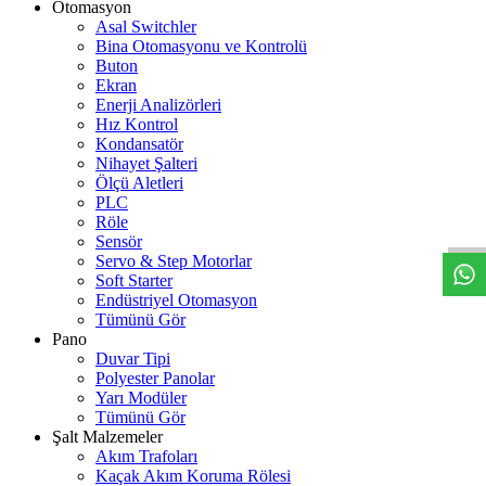
Otomasyon
Asal Switchler
Bina Otomasyonu ve Kontrolü
Buton
Ekran
Enerji Analizörleri
Hız Kontrol
Kondansatör
Nihayet Şalteri
Ölçü Aletleri
W
h
t
s
a
p
p
D
e
s
t
e
H
a
t
t
PLC
Röle
Sensör
Servo & Step Motorlar
Soft Starter
Endüstriyel Otomasyon
Tümünü Gör
Pano
Duvar Tipi
Polyester Panolar
Yarı Modüler
Tümünü Gör
Şalt Malzemeler
Akım Trafoları
Kaçak Akım Koruma Rölesi