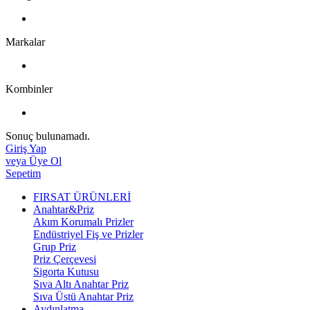
Markalar
Kombinler
Sonuç bulunamadı.
Giriş Yap
veya Üye Ol
Sepetim
FIRSAT ÜRÜNLERİ
Anahtar&Priz
Akım Korumalı Prizler
Endüstriyel Fiş ve Prizler
Grup Priz
Priz Çerçevesi
Sigorta Kutusu
Sıva Altı Anahtar Priz
Sıva Üstü Anahtar Priz
Aydınlatma