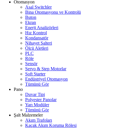
Otomasyon
Asal Switchler
Bina Otomasyonu ve Kontrolü
Buton
Ekran
Enerji Analizörleri
Hız Kontrol
Kondansatör
Nihayet Şalteri
Ölçü Aletleri
PLC
Röle
Sensör
Servo & Step Motorlar
Soft Starter
Endüstriyel Otomasyon
Tümünü Gör
Pano
Duvar Tipi
Polyester Panolar
Yarı Modüler
Tümünü Gör
Şalt Malzemeler
Akım Trafoları
Kaçak Akım Koruma Rölesi