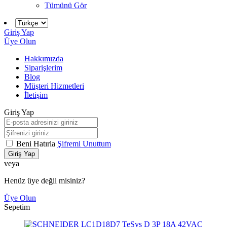
Tümünü Gör
Giriş Yap
Üye Olun
Hakkımızda
Siparişlerim
Blog
Müşteri Hizmetleri
İletişim
Giriş Yap
Beni Hatırla
Şifremi Unuttum
Giriş Yap
veya
Henüz üye değil misiniz?
Üye Olun
Sepetim