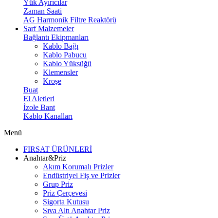
Yük Ayırıcılar
Zaman Saati
AG Harmonik Filtre Reaktörü
Sarf Malzemeler
Bağlantı Ekipmanları
Kablo Bağı
Kablo Pabucu
Kablo Yüksüğü
Klemensler
Kroşe
Buat
El Aletleri
İzole Bant
Kablo Kanalları
Menü
FIRSAT ÜRÜNLERİ
Anahtar&Priz
Akım Korumalı Prizler
Endüstriyel Fiş ve Prizler
Grup Priz
Priz Çerçevesi
Sigorta Kutusu
Sıva Altı Anahtar Priz