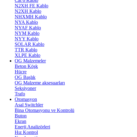
Cat 6 Kablo
N2XH FE Kablo
N2XH Kablo
NHXMH Kablo
NYA Kablo
NYAF Kablo
NYM Kablo
NYY Kablo
SOLAR Kablo
TTR Kablo
XLPE Kablo
OG Malzemeler
Beton Köşk
Hücre
OG Başlık
OG Malzeme aksesuarları
Seksiyoner
Trafo
Otomasyon
Asal Switchler
Bina Otomasyonu ve Kontrolü
Buton
Ekran
Enerji Analizörleri
Hız Kontrol