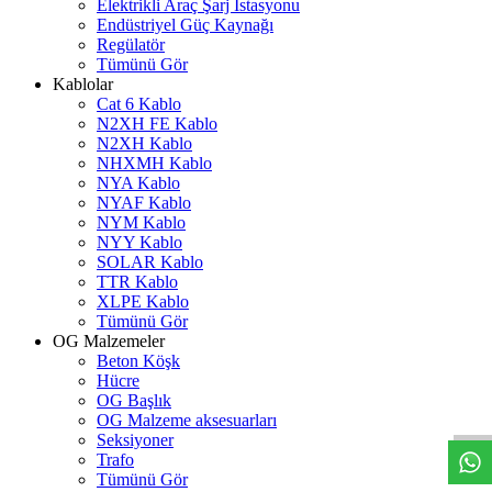
Elektrikli Araç Şarj İstasyonu
Endüstriyel Güç Kaynağı
Regülatör
Tümünü Gör
Kablolar
Cat 6 Kablo
N2XH FE Kablo
N2XH Kablo
NHXMH Kablo
NYA Kablo
NYAF Kablo
NYM Kablo
NYY Kablo
SOLAR Kablo
TTR Kablo
XLPE Kablo
Tümünü Gör
OG Malzemeler
Beton Köşk
W
h
t
s
a
p
p
D
e
s
t
e
H
a
t
t
Hücre
OG Başlık
OG Malzeme aksesuarları
Seksiyoner
Trafo
Tümünü Gör