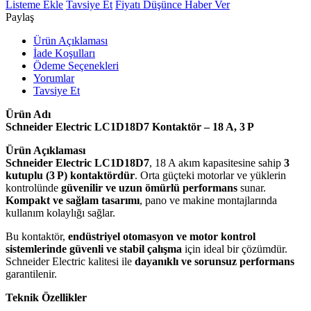
Listeme Ekle
Tavsiye Et
Fiyatı Düşünce Haber Ver
Paylaş
Ürün Açıklaması
İade Koşulları
Ödeme Seçenekleri
Yorumlar
Tavsiye Et
Ürün Adı
Schneider Electric LC1D18D7 Kontaktör – 18 A, 3 P
Ürün Açıklaması
Schneider Electric LC1D18D7
, 18 A akım kapasitesine sahip
3
kutuplu (3 P) kontaktördür
. Orta güçteki motorlar ve yüklerin
kontrolünde
güvenilir ve uzun ömürlü performans
sunar.
Kompakt ve sağlam tasarımı
, pano ve makine montajlarında
kullanım kolaylığı sağlar.
Bu kontaktör,
endüstriyel otomasyon ve motor kontrol
sistemlerinde güvenli ve stabil çalışma
için ideal bir çözümdür.
Schneider Electric kalitesi ile
dayanıklı ve sorunsuz performans
garantilenir.
Teknik Özellikler