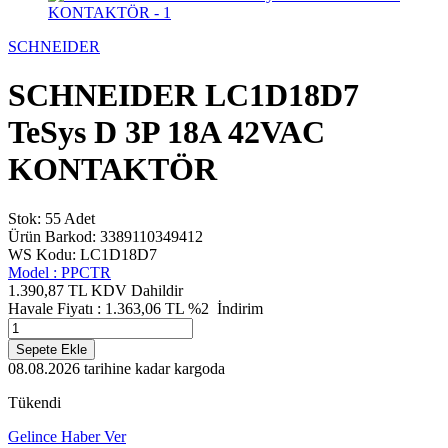
SCHNEIDER
SCHNEIDER LC1D18D7
TeSys D 3P 18A 42VAC
KONTAKTÖR
Stok: 55 Adet
Ürün Barkod: 3389110349412
WS Kodu: LC1D18D7
Model :
PPCTR
1.390,87 TL
KDV Dahildir
Havale Fiyatı :
1.363,06
TL
%2
İndirim
Sepete Ekle
08.08.2026
tarihine kadar kargoda
Tükendi
Gelince Haber Ver