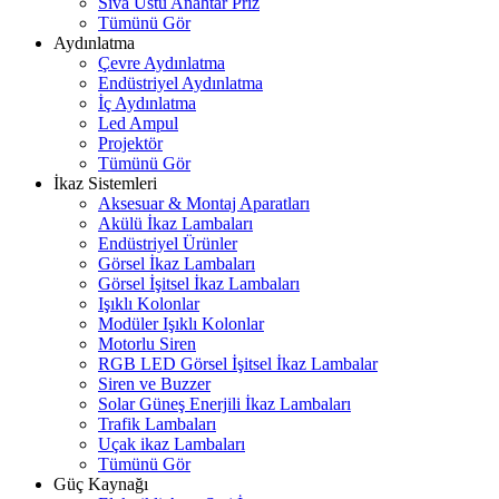
Sıva Üstü Anahtar Priz
Tümünü Gör
Aydınlatma
Çevre Aydınlatma
Endüstriyel Aydınlatma
İç Aydınlatma
Led Ampul
Projektör
Tümünü Gör
İkaz Sistemleri
Aksesuar & Montaj Aparatları
Akülü İkaz Lambaları
Endüstriyel Ürünler
Görsel İkaz Lambaları
Görsel İşitsel İkaz Lambaları
Işıklı Kolonlar
Modüler Işıklı Kolonlar
Motorlu Siren
RGB LED Görsel İşitsel İkaz Lambalar
Siren ve Buzzer
Solar Güneş Enerjili İkaz Lambaları
Trafik Lambaları
Uçak ikaz Lambaları
Tümünü Gör
Güç Kaynağı