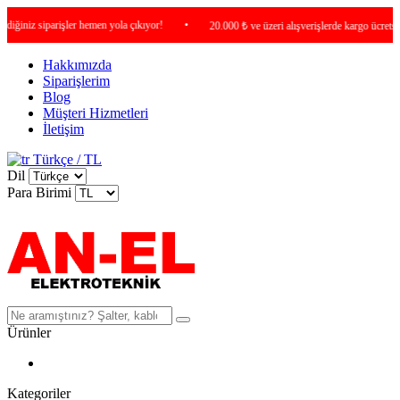
iz siparişler hemen yola çıkıyor!
•
20.000 ₺ ve üzeri alışverişlerde kargo ücretsiz !
Hakkımızda
Siparişlerim
Blog
Müşteri Hizmetleri
İletişim
Türkçe / TL
Dil
Para Birimi
Ürünler
Kategoriler