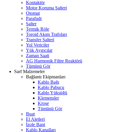
Kontaktör
Motor Koruma Şalteri
Otomat
Parafudr
Şalter
Termik Röle
Toroid Akım Trafoları
Transfer Şalteri
Yol Vericiler
Yük Ayırıcılar
Zaman Saati
AG Harmonik Filtre Reaktörü
Tümünü Gör
Sarf Malzemeler
Bağlantı Ekipmanları
Kablo Bağı
Kablo Pabucu
Kablo Yüksüğü
Klemensler
Kroşe
Tümünü Gör
Buat
El Aletleri
İzole Bant
Kablo Kanalları