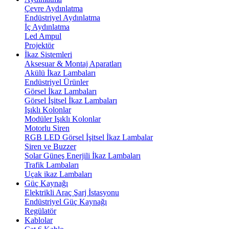
Çevre Aydınlatma
Endüstriyel Aydınlatma
İç Aydınlatma
Led Ampul
Projektör
İkaz Sistemleri
Aksesuar & Montaj Aparatları
Akülü İkaz Lambaları
Endüstriyel Ürünler
Görsel İkaz Lambaları
Görsel İşitsel İkaz Lambaları
Işıklı Kolonlar
Modüler Işıklı Kolonlar
Motorlu Siren
RGB LED Görsel İşitsel İkaz Lambalar
Siren ve Buzzer
Solar Güneş Enerjili İkaz Lambaları
Trafik Lambaları
Uçak ikaz Lambaları
Güç Kaynağı
Elektrikli Araç Şarj İstasyonu
Endüstriyel Güç Kaynağı
Regülatör
Kablolar