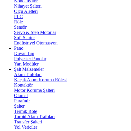
Kondansatör
Nihayet Şalteri
Ölçü Aletleri
PLC
Röle
Sensör
Servo & Step Motorlar
Soft Starter
Endüstriyel Otomasyon
Pano
Duvar Tipi
Polyester Panolar
Yarı Modüler
Şalt Malzemeler
Akım Trafoları
Kaçak Akım Koruma Rölesi
Kontaktör
Motor Koruma Şalteri
Otomat
Parafudr
Şalter
Termik Röle
Toroid Akım Trafoları
Transfer Şalteri
Yol Vericiler