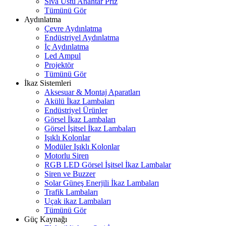
Sıva Üstü Anahtar Priz
Tümünü Gör
Aydınlatma
Çevre Aydınlatma
Endüstriyel Aydınlatma
İç Aydınlatma
Led Ampul
Projektör
Tümünü Gör
İkaz Sistemleri
Aksesuar & Montaj Aparatları
Akülü İkaz Lambaları
Endüstriyel Ürünler
Görsel İkaz Lambaları
Görsel İşitsel İkaz Lambaları
Işıklı Kolonlar
Modüler Işıklı Kolonlar
Motorlu Siren
RGB LED Görsel İşitsel İkaz Lambalar
Siren ve Buzzer
Solar Güneş Enerjili İkaz Lambaları
Trafik Lambaları
Uçak ikaz Lambaları
Tümünü Gör
Güç Kaynağı