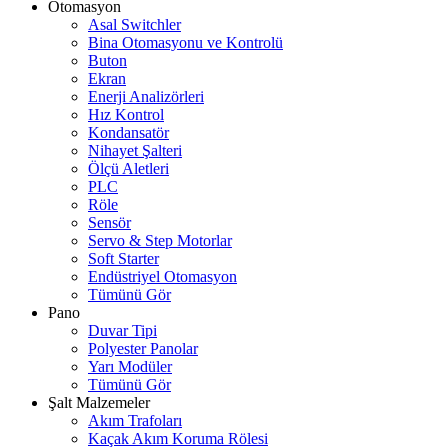
Otomasyon
Asal Switchler
Bina Otomasyonu ve Kontrolü
Buton
Ekran
Enerji Analizörleri
Hız Kontrol
Kondansatör
Nihayet Şalteri
Ölçü Aletleri
PLC
Röle
Sensör
Servo & Step Motorlar
Soft Starter
Endüstriyel Otomasyon
Tümünü Gör
Pano
Duvar Tipi
Polyester Panolar
Yarı Modüler
Tümünü Gör
Şalt Malzemeler
Akım Trafoları
Kaçak Akım Koruma Rölesi