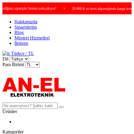
iniz siparişler hemen yola çıkıyor!
•
20.000 ₺ ve üzeri alışverişlerde kargo ücretsiz !
Hakkımızda
Siparişlerim
Blog
Müşteri Hizmetleri
İletişim
Türkçe / TL
Dil
Para Birimi
Ürünler
Kategoriler