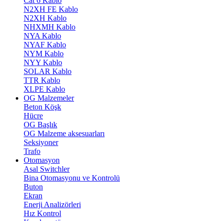
Cat 6 Kablo
N2XH FE Kablo
N2XH Kablo
NHXMH Kablo
NYA Kablo
NYAF Kablo
NYM Kablo
NYY Kablo
SOLAR Kablo
TTR Kablo
XLPE Kablo
OG Malzemeler
Beton Köşk
Hücre
OG Başlık
OG Malzeme aksesuarları
Seksiyoner
Trafo
Otomasyon
Asal Switchler
Bina Otomasyonu ve Kontrolü
Buton
Ekran
Enerji Analizörleri
Hız Kontrol