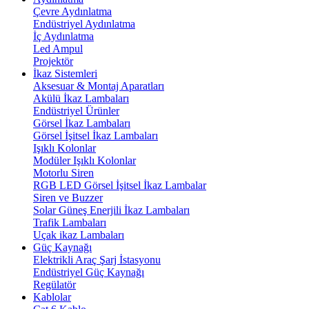
Çevre Aydınlatma
Endüstriyel Aydınlatma
İç Aydınlatma
Led Ampul
Projektör
İkaz Sistemleri
Aksesuar & Montaj Aparatları
Akülü İkaz Lambaları
Endüstriyel Ürünler
Görsel İkaz Lambaları
Görsel İşitsel İkaz Lambaları
Işıklı Kolonlar
Modüler Işıklı Kolonlar
Motorlu Siren
RGB LED Görsel İşitsel İkaz Lambalar
Siren ve Buzzer
Solar Güneş Enerjili İkaz Lambaları
Trafik Lambaları
Uçak ikaz Lambaları
Güç Kaynağı
Elektrikli Araç Şarj İstasyonu
Endüstriyel Güç Kaynağı
Regülatör
Kablolar