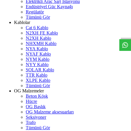
Elektrikli Araç Şarj İstasyonu
Endüstriyel Güç Kaynağı
Regülatör
Tümünü Gör
W
h
t
s
a
p
p
D
e
s
t
e
H
a
t
t
Kablolar
Cat 6 Kablo
N2XH FE Kablo
N2XH Kablo
NHXMH Kablo
NYA Kablo
NYAF Kablo
NYM Kablo
NYY Kablo
SOLAR Kablo
TTR Kablo
XLPE Kablo
Tümünü Gör
OG Malzemeler
Beton Köşk
Hücre
OG Başlık
OG Malzeme aksesuarları
Seksiyoner
Trafo
Tümünü Gör