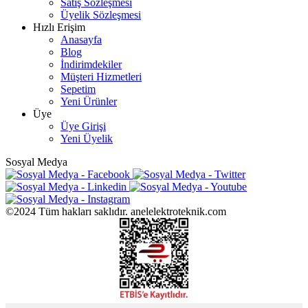
Satış Sözleşmesi
Üyelik Sözleşmesi
Hızlı Erişim
Anasayfa
Blog
İndirimdekiler
Müşteri Hizmetleri
Sepetim
Yeni Ürünler
Üye
Üye Girişi
Yeni Üyelik
Sosyal Medya
©2024 Tüm hakları saklıdır. anelelektroteknik.com