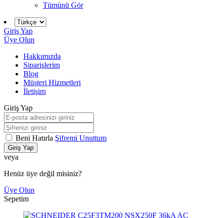
Tümünü Gör
Giriş Yap
Üye Olun
Hakkımızda
Siparişlerim
Blog
Müşteri Hizmetleri
İletişim
Giriş Yap
Beni Hatırla
Şifremi Unuttum
Giriş Yap
veya
Henüz üye değil misiniz?
Üye Olun
Sepetim