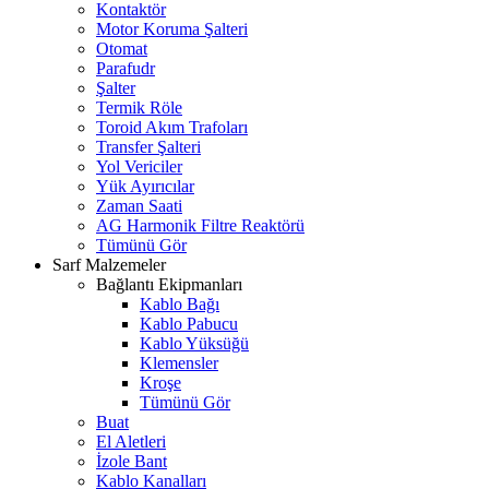
Kontaktör
Motor Koruma Şalteri
Otomat
Parafudr
Şalter
Termik Röle
Toroid Akım Trafoları
Transfer Şalteri
Yol Vericiler
Yük Ayırıcılar
Zaman Saati
AG Harmonik Filtre Reaktörü
Tümünü Gör
Sarf Malzemeler
Bağlantı Ekipmanları
Kablo Bağı
Kablo Pabucu
Kablo Yüksüğü
Klemensler
Kroşe
Tümünü Gör
Buat
El Aletleri
İzole Bant
Kablo Kanalları