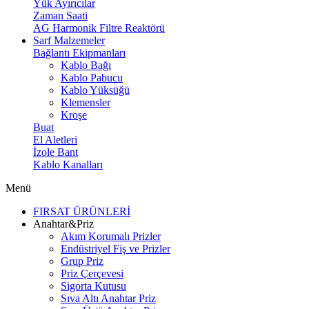
Yük Ayırıcılar
Zaman Saati
AG Harmonik Filtre Reaktörü
Sarf Malzemeler
Bağlantı Ekipmanları
Kablo Bağı
Kablo Pabucu
Kablo Yüksüğü
Klemensler
Kroşe
Buat
El Aletleri
İzole Bant
Kablo Kanalları
Menü
FIRSAT ÜRÜNLERİ
Anahtar&Priz
Akım Korumalı Prizler
Endüstriyel Fiş ve Prizler
Grup Priz
Priz Çerçevesi
Sigorta Kutusu
Sıva Altı Anahtar Priz