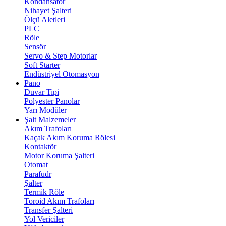
Kondansatör
Nihayet Şalteri
Ölçü Aletleri
PLC
Röle
Sensör
Servo & Step Motorlar
Soft Starter
Endüstriyel Otomasyon
Pano
Duvar Tipi
Polyester Panolar
Yarı Modüler
Şalt Malzemeler
Akım Trafoları
Kaçak Akım Koruma Rölesi
Kontaktör
Motor Koruma Şalteri
Otomat
Parafudr
Şalter
Termik Röle
Toroid Akım Trafoları
Transfer Şalteri
Yol Vericiler