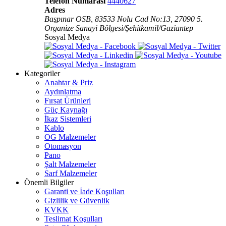
Telefon Numarası
4440627
Adres
Başpınar OSB, 83533 Nolu Cad No:13, 27090 5.
Organize Sanayi Bölgesi/Şehitkamil/Gaziantep
Sosyal Medya
Kategoriler
Anahtar & Priz
Aydınlatma
Fırsat Ürünleri
Güç Kaynağı
İkaz Sistemleri
Kablo
OG Malzemeler
Otomasyon
Pano
Şalt Malzemeler
Sarf Malzemeler
Önemli Bilgiler
Garanti ve İade Koşulları
Gizlilik ve Güvenlik
KVKK
Teslimat Koşulları