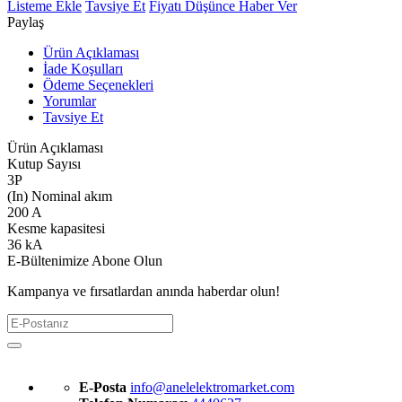
Listeme Ekle
Tavsiye Et
Fiyatı Düşünce Haber Ver
Paylaş
Ürün Açıklaması
İade Koşulları
Ödeme Seçenekleri
Yorumlar
Tavsiye Et
Ürün Açıklaması
Kutup Sayısı
3P
(In) Nominal akım
200 A
Kesme kapasitesi
36 kA
E-Bültenimize Abone Olun
Kampanya ve fırsatlardan anında haberdar olun!
E-Posta
info@anelelektromarket.com