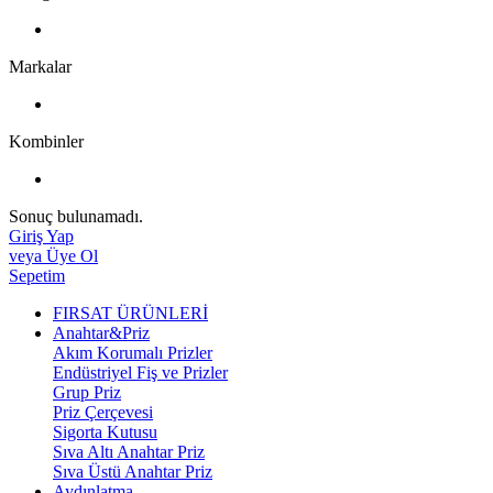
Markalar
Kombinler
Sonuç bulunamadı.
Giriş Yap
veya Üye Ol
Sepetim
FIRSAT ÜRÜNLERİ
Anahtar&Priz
Akım Korumalı Prizler
Endüstriyel Fiş ve Prizler
Grup Priz
Priz Çerçevesi
Sigorta Kutusu
Sıva Altı Anahtar Priz
Sıva Üstü Anahtar Priz
Aydınlatma