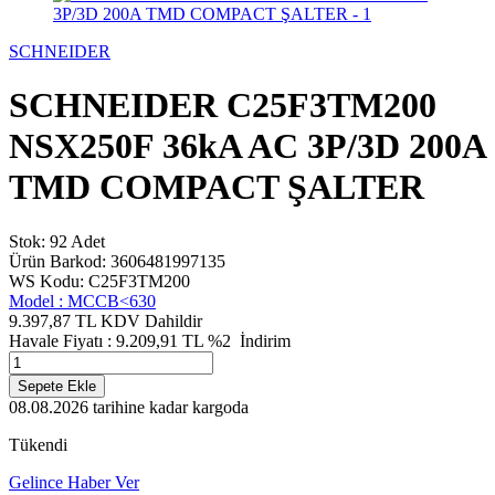
SCHNEIDER
SCHNEIDER C25F3TM200
NSX250F 36kA AC 3P/3D 200A
TMD COMPACT ŞALTER
Stok: 92 Adet
Ürün Barkod: 3606481997135
WS Kodu: C25F3TM200
Model :
MCCB<630
9.397,87 TL
KDV Dahildir
Havale Fiyatı :
9.209,91
TL
%2
İndirim
Sepete Ekle
08.08.2026
tarihine kadar kargoda
Tükendi
Gelince Haber Ver