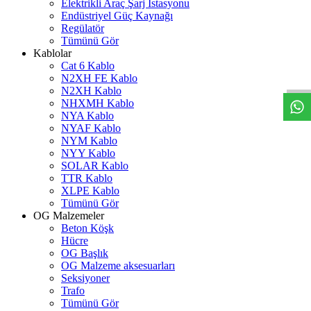
Elektrikli Araç Şarj İstasyonu
Endüstriyel Güç Kaynağı
Regülatör
Tümünü Gör
W
h
t
s
a
p
p
D
e
s
t
e
H
a
t
t
Kablolar
Cat 6 Kablo
N2XH FE Kablo
N2XH Kablo
NHXMH Kablo
NYA Kablo
NYAF Kablo
NYM Kablo
NYY Kablo
SOLAR Kablo
TTR Kablo
XLPE Kablo
Tümünü Gör
OG Malzemeler
Beton Köşk
Hücre
OG Başlık
OG Malzeme aksesuarları
Seksiyoner
Trafo
Tümünü Gör