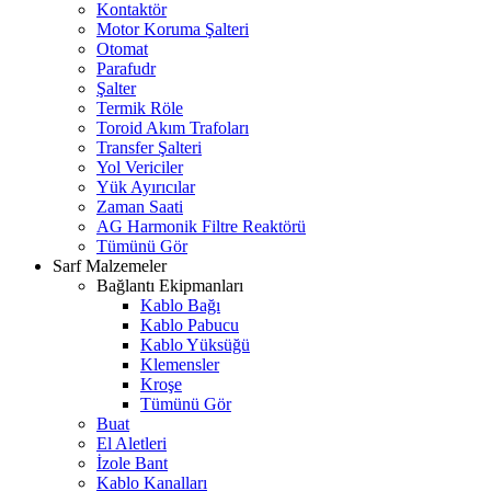
Kontaktör
Motor Koruma Şalteri
Otomat
Parafudr
Şalter
Termik Röle
Toroid Akım Trafoları
Transfer Şalteri
Yol Vericiler
Yük Ayırıcılar
Zaman Saati
AG Harmonik Filtre Reaktörü
Tümünü Gör
Sarf Malzemeler
Bağlantı Ekipmanları
Kablo Bağı
Kablo Pabucu
Kablo Yüksüğü
Klemensler
Kroşe
Tümünü Gör
Buat
El Aletleri
İzole Bant
Kablo Kanalları