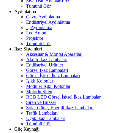
Sıva Üstü Anahtar Priz
Tümünü Gör
Aydınlatma
Çevre Aydınlatma
Endüstriyel Aydınlatma
İç Aydınlatma
Led Ampul
Projektör
Tümünü Gör
İkaz Sistemleri
Aksesuar & Montaj Aparatları
Akülü İkaz Lambaları
Endüstriyel Ürünler
Görsel İkaz Lambaları
Görsel İşitsel İkaz Lambaları
Işıklı Kolonlar
Modüler Işıklı Kolonlar
Motorlu Siren
RGB LED Görsel İşitsel İkaz Lambalar
Siren ve Buzzer
Solar Güneş Enerjili İkaz Lambaları
Trafik Lambaları
Uçak ikaz Lambaları
Tümünü Gör
Güç Kaynağı