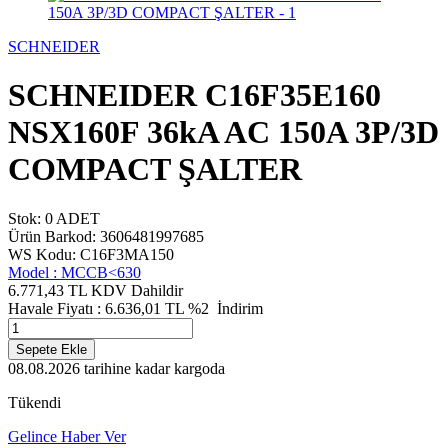
SCHNEIDER
SCHNEIDER C16F35E160
NSX160F 36kA AC 150A 3P/3D
COMPACT ŞALTER
Stok: 0 ADET
Ürün Barkod: 3606481997685
WS Kodu: C16F3MA150
Model :
MCCB<630
6.771,43 TL
KDV Dahildir
Havale Fiyatı :
6.636,01
TL
%2
İndirim
Sepete Ekle
08.08.2026
tarihine kadar kargoda
Tükendi
Gelince Haber Ver