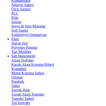
Kondansatör
Nihayet Şalteri
Ölçü Aletleri
PLC
Röle
Sensör
Servo & Step Motorlar
Soft Starter
Endüstriyel Otomasyon
Pano
Duvar Tipi
Polyester Panolar
Yarı Modüler
Şalt Malzemeler
Akım Trafoları
Kaçak Akım Koruma Rölesi
Kontaktör
Motor Koruma Şalteri
Otomat
Parafudr
Şalter
Termik Röle
Toroid Akım Trafoları
Transfer Şalteri
Yol Vericiler