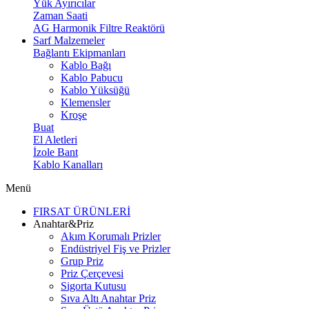
Yük Ayırıcılar
Zaman Saati
AG Harmonik Filtre Reaktörü
Sarf Malzemeler
Bağlantı Ekipmanları
Kablo Bağı
Kablo Pabucu
Kablo Yüksüğü
Klemensler
Kroşe
Buat
El Aletleri
İzole Bant
Kablo Kanalları
Menü
FIRSAT ÜRÜNLERİ
Anahtar&Priz
Akım Korumalı Prizler
Endüstriyel Fiş ve Prizler
Grup Priz
Priz Çerçevesi
Sigorta Kutusu
Sıva Altı Anahtar Priz