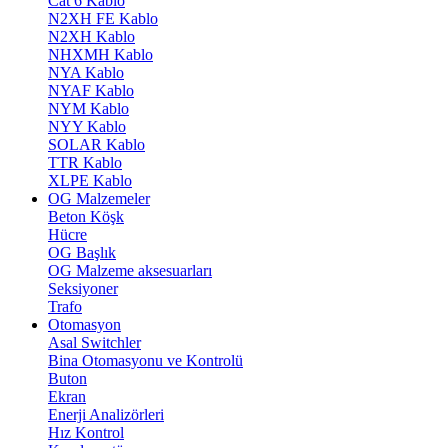
Cat 6 Kablo
N2XH FE Kablo
N2XH Kablo
NHXMH Kablo
NYA Kablo
NYAF Kablo
NYM Kablo
NYY Kablo
SOLAR Kablo
TTR Kablo
XLPE Kablo
OG Malzemeler
Beton Köşk
Hücre
OG Başlık
OG Malzeme aksesuarları
Seksiyoner
Trafo
Otomasyon
Asal Switchler
Bina Otomasyonu ve Kontrolü
Buton
Ekran
Enerji Analizörleri
Hız Kontrol