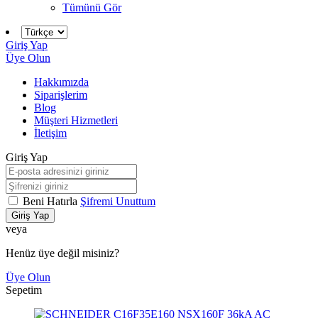
Tümünü Gör
Giriş Yap
Üye Olun
Hakkımızda
Siparişlerim
Blog
Müşteri Hizmetleri
İletişim
Giriş Yap
Beni Hatırla
Şifremi Unuttum
Giriş Yap
veya
Henüz üye değil misiniz?
Üye Olun
Sepetim