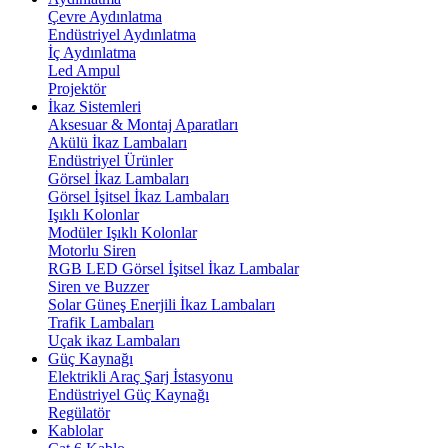
Çevre Aydınlatma
Endüstriyel Aydınlatma
İç Aydınlatma
Led Ampul
Projektör
İkaz Sistemleri
Aksesuar & Montaj Aparatları
Akülü İkaz Lambaları
Endüstriyel Ürünler
Görsel İkaz Lambaları
Görsel İşitsel İkaz Lambaları
Işıklı Kolonlar
Modüler Işıklı Kolonlar
Motorlu Siren
RGB LED Görsel İşitsel İkaz Lambalar
Siren ve Buzzer
Solar Güneş Enerjili İkaz Lambaları
Trafik Lambaları
Uçak ikaz Lambaları
Güç Kaynağı
Elektrikli Araç Şarj İstasyonu
Endüstriyel Güç Kaynağı
Regülatör
Kablolar