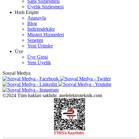
Satış Sözleşmesi
Üyelik Sözleşmesi
Hızlı Erişim
Anasayfa
Blog
İndirimdekiler
Müşteri Hizmetleri
Sepetim
Yeni Ürünler
Üye
Üye Girişi
Yeni Üyelik
Sosyal Medya
©2024 Tüm hakları saklıdır. anelelektroteknik.com