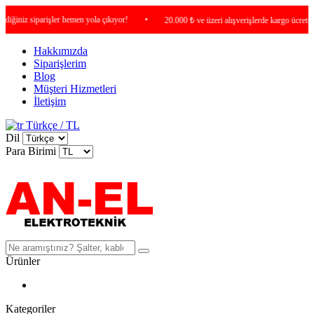
niz siparişler hemen yola çıkıyor!
•
20.000 ₺ ve üzeri alışverişlerde kargo ücretsiz !
Hakkımızda
Siparişlerim
Blog
Müşteri Hizmetleri
İletişim
Türkçe / TL
Dil
Para Birimi
Ürünler
Kategoriler