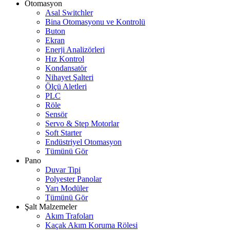
Otomasyon
Asal Switchler
Bina Otomasyonu ve Kontrolü
Buton
Ekran
Enerji Analizörleri
Hız Kontrol
Kondansatör
Nihayet Şalteri
Ölçü Aletleri
PLC
Röle
Sensör
Servo & Step Motorlar
Soft Starter
Endüstriyel Otomasyon
Tümünü Gör
Pano
Duvar Tipi
Polyester Panolar
Yarı Modüler
Tümünü Gör
Şalt Malzemeler
Akım Trafoları
Kaçak Akım Koruma Rölesi