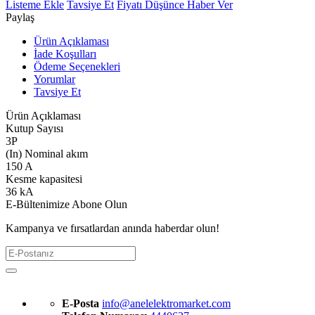
Listeme Ekle
Tavsiye Et
Fiyatı Düşünce Haber Ver
Paylaş
Ürün Açıklaması
İade Koşulları
Ödeme Seçenekleri
Yorumlar
Tavsiye Et
Ürün Açıklaması
Kutup Sayısı
3P
(In) Nominal akım
150 A
Kesme kapasitesi
36 kA
E-Bültenimize Abone Olun
Kampanya ve fırsatlardan anında haberdar olun!
E-Posta
info@anelelektromarket.com