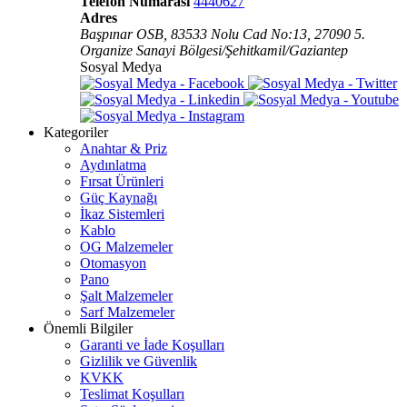
Telefon Numarası
4440627
Adres
Başpınar OSB, 83533 Nolu Cad No:13, 27090 5.
Organize Sanayi Bölgesi/Şehitkamil/Gaziantep
Sosyal Medya
Kategoriler
Anahtar & Priz
Aydınlatma
Fırsat Ürünleri
Güç Kaynağı
İkaz Sistemleri
Kablo
OG Malzemeler
Otomasyon
Pano
Şalt Malzemeler
Sarf Malzemeler
Önemli Bilgiler
Garanti ve İade Koşulları
Gizlilik ve Güvenlik
KVKK
Teslimat Koşulları