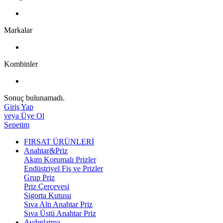
Markalar
Kombinler
Sonuç bulunamadı.
Giriş Yap
veya Üye Ol
Sepetim
FIRSAT ÜRÜNLERİ
Anahtar&Priz
Akım Korumalı Prizler
Endüstriyel Fiş ve Prizler
Grup Priz
Priz Çerçevesi
Sigorta Kutusu
Sıva Altı Anahtar Priz
Sıva Üstü Anahtar Priz
Aydınlatma